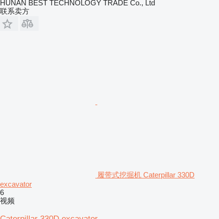
HUNAN BEST TECHNOLOGY TRADE Co., Ltd
联系卖方
履带式挖掘机 Caterpillar 330D
excavator
6
视频
Caterpillar 330D excavator