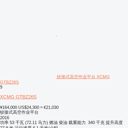
铰接式高空作业平台 XCMG
GTBZ26S
9
XCMG GTBZ26S
¥164,000
US$24,300
≈ €21,030
铰接式高空作业平台
2016
功率
53 千瓦 (72.11 马力)
燃油
柴油
载重能力
340 千克
提升高度
27.9 米
运行速度
6.1 千米/小时