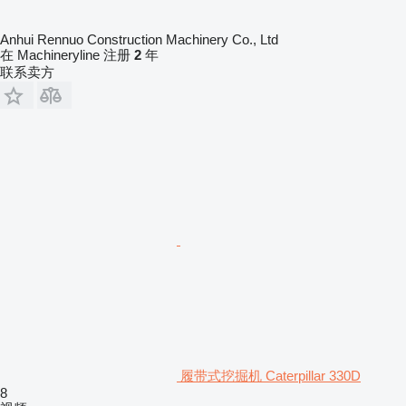
Anhui Rennuo Construction Machinery Co., Ltd
在 Machineryline 注册
2
年
联系卖方
履带式挖掘机 Caterpillar 330D
8