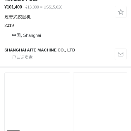
¥101,400
€13,000
≈ US$15,020
履带式挖掘机
2019
中国, Shanghai
SHANGHAI AITE MACHINE CO., LTD