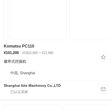
Komatsu PC110
¥101,200
US$15,000
≈ €12,980
履带式挖掘机
中国, Shanghai
Shanghai Aite Machinery Co.,LTD