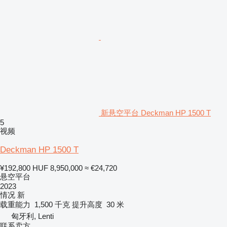
新悬空平台 Deckman HP 1500 T
5
视频
Deckman HP 1500 T
¥192,800
HUF 8,950,000
≈ €24,720
悬空平台
2023
情况
新
载重能力
1,500 千克
提升高度
30 米
匈牙利, Lenti
联系卖方