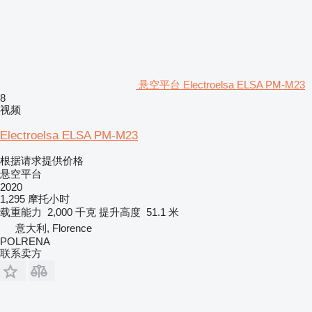
悬空平台 Electroelsa ELSA PM-M23
8
视频
Electroelsa ELSA PM-M23
根据请求提供价格
悬空平台
2020
1,295 摩托小时
载重能力
2,000 千克
提升高度
51.1 米
意大利, Florence
POLRENA
联系卖方