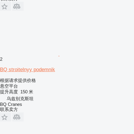
2
BQ stroitelnyy podemnik
根据请求提供价格
悬空平台
提升高度
150 米
乌兹别克斯坦
BQ Cranes
联系卖方