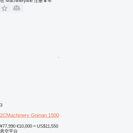
在 Machineryline 注册
8
年
3
2CMachinery Goinan 1500
¥77,990
€10,000
≈ US$11,550
悬空平台