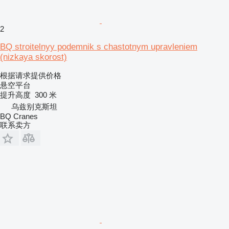
2
BQ stroitelnyy podemnik s chastotnym upravleniem
(nizkaya skorost)
根据请求提供价格
悬空平台
提升高度
300 米
乌兹别克斯坦
BQ Cranes
联系卖方