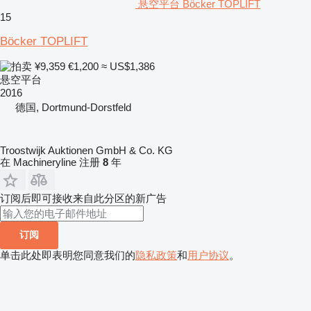
悬空平台 Böcker TOPLIFT
15
Böcker TOPLIFT
¥9,359
€1,200
≈ US$1,386
悬空平台
2016
德国, Dortmund-Dorstfeld
Troostwijk Auktionen GmbH & Co. KG
在 Machineryline 注册
8
年
订阅后即可接收来自此分区的新广告
订阅
单击此处即表明您同意我们的
隐私政策
和
用户协议
。