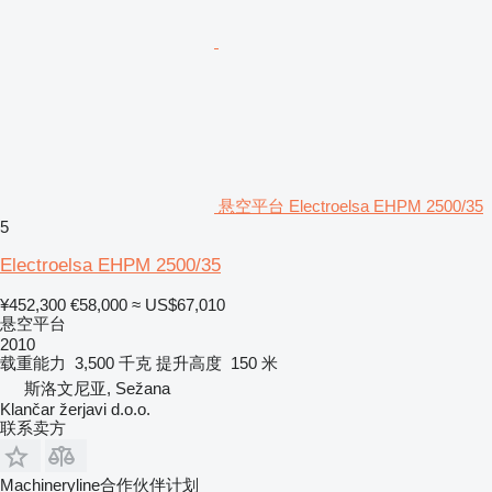
悬空平台 Electroelsa EHPM 2500/35
5
Electroelsa EHPM 2500/35
¥452,300
€58,000
≈ US$67,010
悬空平台
2010
载重能力
3,500 千克
提升高度
150 米
斯洛文尼亚, Sežana
Klančar žerjavi d.o.o.
联系卖方
Machineryline合作伙伴计划