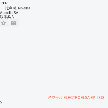
1997
比利时, Nivelles
Auctelia SA
联系卖方
悬空平台 ELECTROELSA EP-2818
5