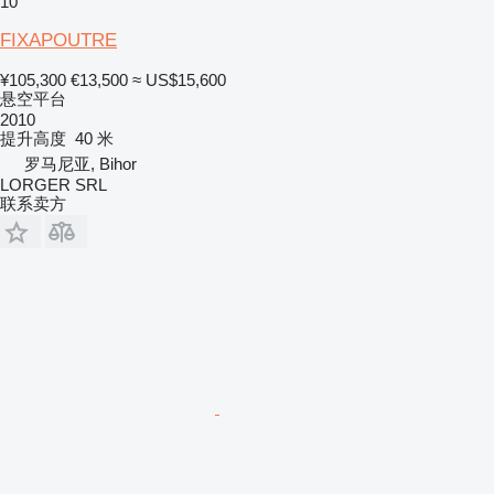
10
FIXAPOUTRE
¥105,300
€13,500
≈ US$15,600
悬空平台
2010
提升高度
40 米
罗马尼亚, Bihor
LORGER SRL
联系卖方