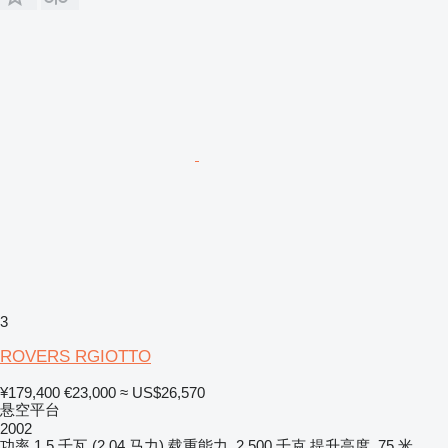
3
ROVERS RGIOTTO
¥179,400
€23,000
≈ US$26,570
悬空平台
2002
功率
1.5 千瓦 (2.04 马力)
载重能力
2,500 千克
提升高度
75 米