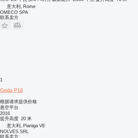
意大利, Rome
OMECO SPA
联系卖方
1
Geda P18
根据请求提供价格
悬空平台
2016
提升高度
20 米
意大利, Pianiga VE
NOLVES SRL
联系卖方