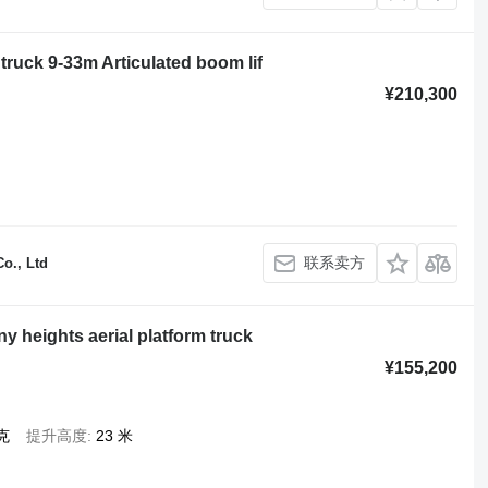
 truck 9-33m Articulated boom lif
¥210,300
联系卖方
o., Ltd
ny heights aerial platform truck
¥155,200
克
提升高度
23 米