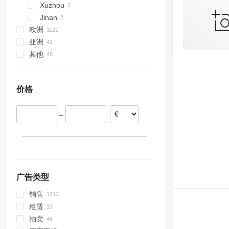
Xuzhou
Jinan
欧洲
亚洲
波兰
其他
荷兰
日本
匈牙利
阿拉伯联合酋长国
乌克兰
德国
格鲁吉亚
智利
价格
意大利
乌兹别克斯坦
西班牙
土耳其
–
罗马尼亚
哈萨克斯坦
比利时
显示全部
广告类型
销售
租赁
拍卖