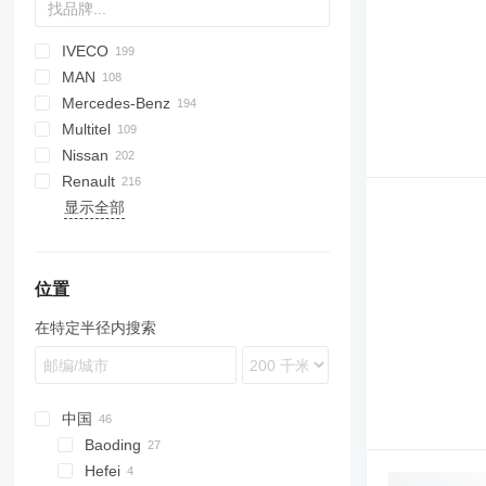
IVECO
A series
Jumper
CF
CA
F-series
Aumark
FL
3309
Z series
HK
700
MAN
D series
LF
Ranger
5201
Daily
4700
PNT
D-Max
N-Series
Defender
Mercedes-Benz
Transit
EuroCargo
ELF
F8
Multitel
Eurotech
M-Series
L2000
Actros
MPR
Canter
Canter
M-series
Nissan
Eurotrakker
NPR
LE
Antos
Renault
Stralis
TGA
Arocs
Cabstar
Snake
Movano
Expert
Porter
显示全部
Trakker
TGL
Atego
NT
Vivaro
D-series
TB 270
P-series
SJ
A314
266
815
Crafter
FE
TGM
Axor
K-series
S-series
DA
T-series
LT
FL
TGS
E-Class
Kerax
T-series
TJ
FM
TGX
Econic
Manager
FMX
位置
S-Class
Mascott
N-series
在特定半径内搜索
SK
Master
S-series
Sprinter
Maxity
Unimog
Midliner
Vario
Midlum
中国
T-series
Baoding
Trafic
Hefei