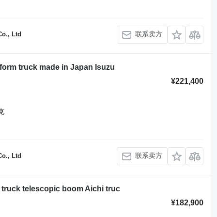
联系卖方
o., Ltd
tform truck made in Japan Isuzu
¥221,400
克
联系卖方
o., Ltd
 truck telescopic boom Aichi truc
¥182,900