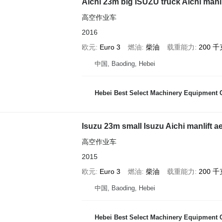
Aichi 23m big ISUZU truck Aichi manli
高空作业车
2016
欧元
Euro 3
燃油
柴油
载重能力
200 千
中国, Baoding, Hebei
Hebei Best Select Machinery Equipment C
Isuzu 23m small Isuzu Aichi manlift a
高空作业车
2015
欧元
Euro 3
燃油
柴油
载重能力
200 千
中国, Baoding, Hebei
Hebei Best Select Machinery Equipment C