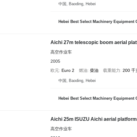
中国, Baoding, Hebei
Hebei Best Select Machinery Equipment C
Aichi 27m telescopic boom aerial pla
高空作业车
2005
欧元
Euro 2
燃油
柴油
载重能力
200 千
中国, Baoding, Hebei
Hebei Best Select Machinery Equipment C
Aichi 25m ISUZU Aichi aerial platform
高空作业车