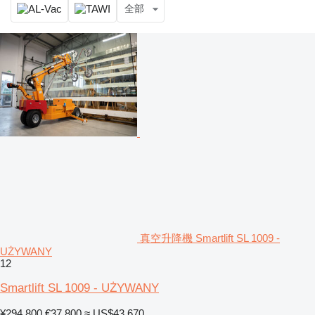
全部
真空升降機 Smartlift SL 1009 -
UŻYWANY
12
Smartlift SL 1009 - UŻYWANY
¥294,800
€37,800
≈ US$43,670