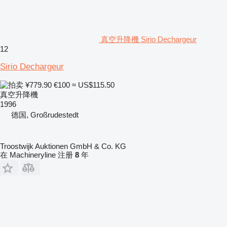
真空升降機 Sirio Dechargeur
12
Sirio Dechargeur
¥779.90
€100
≈ US$115.50
真空升降機
1996
德国, Großrudestedt
Troostwijk Auktionen GmbH & Co. KG
在 Machineryline 注册
8
年