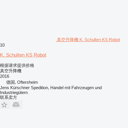
真空升降機 K. Schulten KS Robot
10
K. Schulten KS Robot
根据请求提供价格
真空升降機
2016
德国, Oftersheim
Jens Kürschner Spedition, Handel mit Fahrzeugen und
Industriegütern
联系卖方