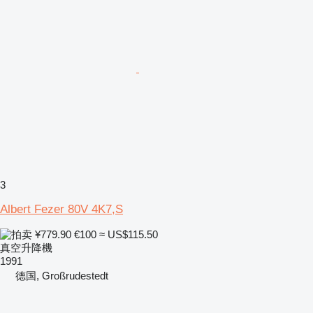
3
Albert Fezer 80V 4K7,S
¥779.90
€100
≈ US$115.50
真空升降機
1991
德国, Großrudestedt