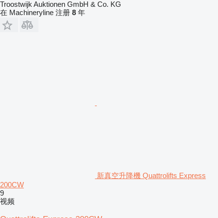
Troostwijk Auktionen GmbH & Co. KG
在 Machineryline 注册
8
年
新真空升降機 Quattrolifts Express
200CW
9
视频