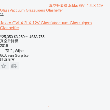
真空升降機 Jekko GVI 4 2LX 12V
GlassVaccuum Glaszuigers Glasheffer
11
Jekko GVI 4 2LX 12V GlassVaccuum Glaszuigers
Glasheffer
¥25,350
€3,250
≈ US$3,755
真空升降機
2019
荷兰, Wijhe
G.J. van Gurp b.v.
联系卖方