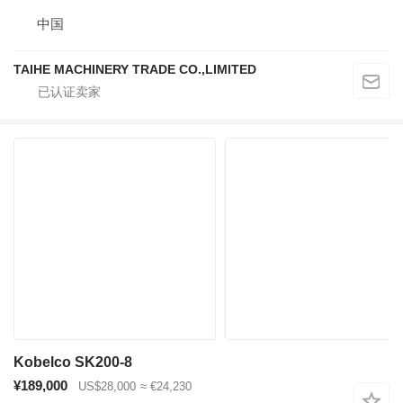
中国
TAIHE MACHINERY TRADE CO.,LIMITED
Kobelco SK200-8
¥189,000
US$28,000
≈ €24,230