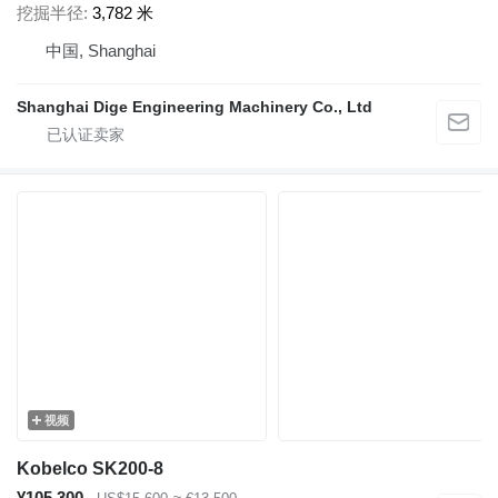
挖掘半径
3,782 米
中国, Shanghai
Shanghai Dige Engineering Machinery Co., Ltd
视频
Kobelco SK200-8
¥105,300