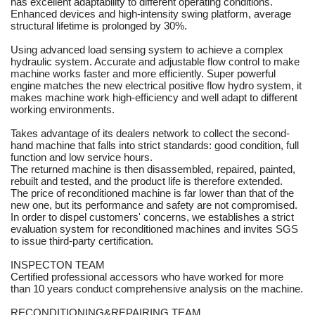
has excellent adaptability to different operating conditions.
Enhanced devices and high-intensity swing platform, average
structural lifetime is prolonged by 30%.
Using advanced load sensing system to achieve a complex
hydraulic system. Accurate and adjustable flow control to make
machine works faster and more efficiently. Super powerful
engine matches the new electrical positive flow hydro system, it
makes machine work high-efficiency and well adapt to different
working environments.
Takes advantage of its dealers network to collect the second-
hand machine that falls into strict standards: good condition, full
function and low service hours.
The returned machine is then disassembled, repaired, painted,
rebuilt and tested, and the product life is therefore extended.
The price of reconditioned machine is far lower than that of the
new one, but its performance and safety are not compromised.
In order to dispel customers' concerns, we establishes a strict
evaluation system for reconditioned machines and invites SGS
to issue third-party certification.
INSPECTON TEAM
Certified professional accessors who have worked for more
than 10 years conduct comprehensive analysis on the machine.
RECONDITIONING&REPAIRING TEAM