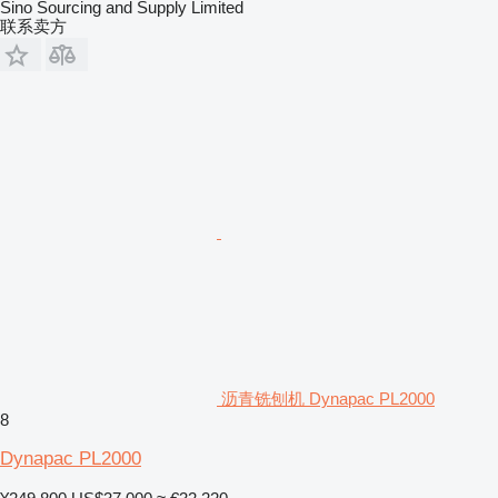
Sino Sourcing and Supply Limited
联系卖方
沥青铣刨机 Dynapac PL2000
8
Dynapac PL2000