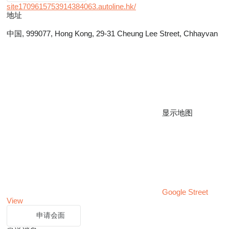
site1709615753914384063.autoline.hk/
地址
中国, 999077, Hong Kong, 29-31 Cheung Lee Street, Chhayvan
显示地图
Google Street
View
申请会面