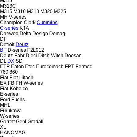
M313
M313C
M315
M316
M318
M320
M325
MH
V-series
Champion
Clark
Cummins
C-series
KTA
Daewoo
Delta Design
Demag
DF
Detroit
Deutz
BF
D-series
F2L912
Deutz-Fahr
Dieci
Ditch-Witch
Doosan
DL
DX
SD
ETP
Eaton
Etec
Eurocomach
FPT
Fermec
760
860
Fiat
Fiat-Hitachi
EX
FB
FH
W-series
Fiat-Kobelco
E-series
Ford
Fuchs
MHL
Furukawa
W-series
Garrett
Gehl
Gradall
XL
HANOMAG