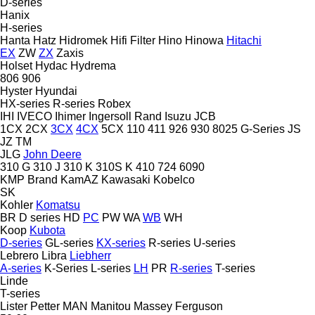
D-series
Hanix
H-series
Hanta
Hatz
Hidromek
Hifi Filter
Hino
Hinowa
Hitachi
EX
ZW
ZX
Zaxis
Holset
Hydac
Hydrema
806
906
Hyster
Hyundai
HX-series
R-series
Robex
IHI
IVECO
Ihimer
Ingersoll Rand
Isuzu
JCB
1CX
2CX
3CX
4CX
5CX
110
411
926
930
8025
G-Series
JS
JZ
TM
JLG
John Deere
310 G
310 J
310 K
310S K
410
724
6090
KMP Brand
KamAZ
Kawasaki
Kobelco
SK
Kohler
Komatsu
BR
D series
HD
PC
PW
WA
WB
WH
Koop
Kubota
D-series
GL-series
KX-series
R-series
U-series
Lebrero
Libra
Liebherr
A-series
K-Series
L-series
LH
PR
R-series
T-series
Linde
T-series
Lister Petter
MAN
Manitou
Massey Ferguson