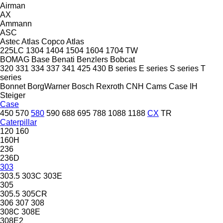
Airman
AX
Ammann
ASC
Astec
Atlas Copco
Atlas
225LC
1304
1404
1504
1604
1704
TW
BOMAG
Base
Benati
Benzlers
Bobcat
320
331
334
337
341
425
430
B series
E series
S series
T
series
Bonnet
BorgWarner
Bosch Rexroth
CNH
Cams
Case IH
Steiger
Case
450
570
580
590
688
695
788
1088
1188
CX
TR
Caterpillar
120
160
160H
236
236D
303
303.5
303C
303E
305
305.5
305CR
306
307
308
308C
308E
308E2