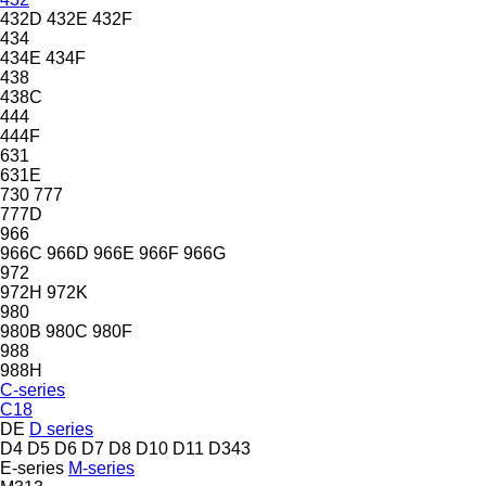
432D
432E
432F
434
434E
434F
438
438C
444
444F
631
631E
730
777
777D
966
966C
966D
966E
966F
966G
972
972H
972K
980
980B
980C
980F
988
988H
C-series
C18
DE
D series
D4
D5
D6
D7
D8
D10
D11
D343
E-series
M-series