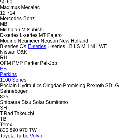
50
60
Maximus
Mecalac
12
714
Mercedes-Benz
MB
Michigan
Mitsubishi
D-series
L-series
MT
Pajero
Modine
Neumeier
Neuson
New Holland
B-series
CX
E-series
L-series
LB
LS
MH
NH
WE
Nissan
O&K
RH
OFM
PMP
Parker
Pel-Job
EB
Perkins
1100 Series
Poclain Hydraulics
Qingdao Promising
Rexroth
SDLG
Sennebogen
835
Shibaura
Sisu
Solar
Sumitomo
SH
T.Rad
Takeuchi
TB
Terex
820
890
970
TW
Toyota
Turbo
Volvo