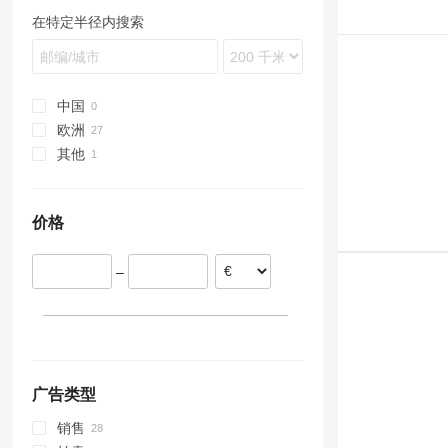
TR
312
930
WB
PR
LB
ECR
Vio
EX800
ZX240
在特定半径内搜索
313
8025
WH
R-series
LS
EW
EX1200
ZX250
314
G-Series
T-series
MH
FH
ZX280
315
JS
NH
G-series
ZX330
316
JZ
WE
L-series
ZX350
中国
317
TM
S-series
ZX400
欧洲
318
SD
ZX450
其他
荷兰
320
ZX470
德国
乌克兰
321
ZX650
波兰
价格
322
ZX670
罗马尼亚
323
ZX870
爱沙尼亚
324
–
意大利
325
英国
326
329
330
336
广告类型
340
销售
345