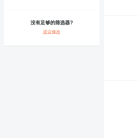
777
966
972
没有足够的筛选器?
980
提议修改
988
C-series
DE
D series
E-series
M-series
MH
V-series