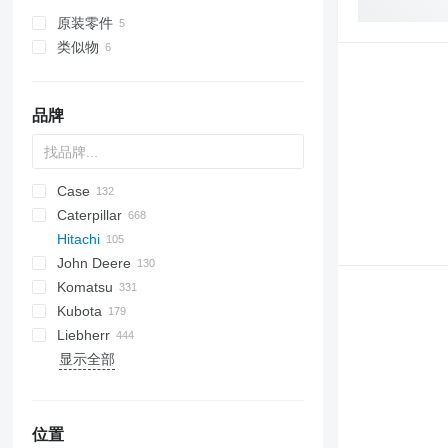
原装零件
类似物
品牌
Case
AZ
AX
ASC
225LC
320
Steiger
Caterpillar
1304
331
450
Hitachi
1404
334
570
120
C-series
DF
BF
DL
760
EX
E-series
MHL
W-series
XL
D-series
H-series
John Deere
1504
337
580
160
KTA
D-series
DX
860
FB
EX
806
HX-series
1CX
Komatsu
1604
341
590
236
F2L912
SD
FH
ZW
R-series
2CX
310 G
SK
EX40
Kubota
1704
425
688
303
W-series
ZX
Robex
3CX
310 J
BR
EX100
ZW310
Liebherr
TW
430
695
305
Zaxis
4CX
310 K
D series
D-series
EX120
ZX135
显示全部
B series
788
306
5CX
310S K
HD
GL-series
A-series
T-series
50
12
MB
D-series
B-series
RH
EB
1100 Series
835
SH
TB
820
A-series
B-series
EX160
ZX160
E series
1088
307
110
410
PC
KX-series
K-Series
60
714
L-series
CX
890
B-series
C-series
EX200
ZX200
S series
1188
308
411
724
PW
R-series
L-series
MT
E-series
970
BL
SV
EX215
ZX210
T series
CX
311
926
6090
WA
U-series
LH
Pajero
L-series
TW
EC
V-series
EX300
ZX225
位置