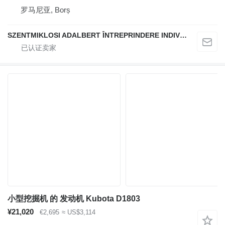
罗马尼亚, Borș
SZENTMIKLOSI ADALBERT ÎNTREPRINDERE INDIVIDUALĂ
小型挖掘机 的 发动机 Kubota D1803
¥21,020
€2,695
≈ US$3,114