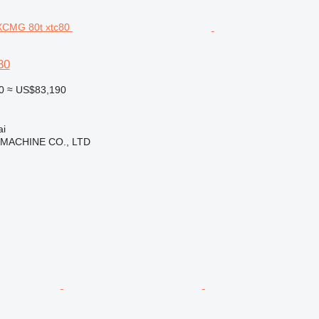
80
0
≈ US$83,190
i
 MACHINE CO., LTD