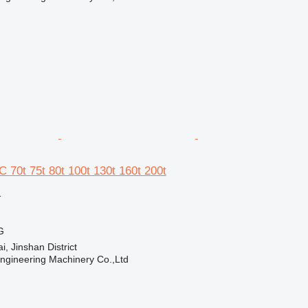
0t 75t 80t 100t 130t 160t 200t
格
G
 Jinshan District
Engineering Machinery Co.,Ltd