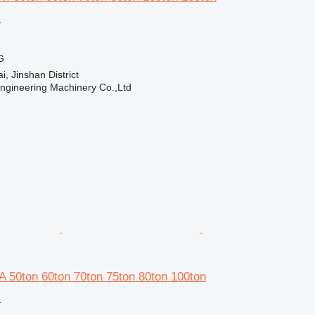
格
G
 Jinshan District
Engineering Machinery Co.,Ltd
0ton 60ton 70ton 75ton 80ton 100ton
格