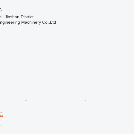
G
 Jinshan District
Engineering Machinery Co.,Ltd
C
格