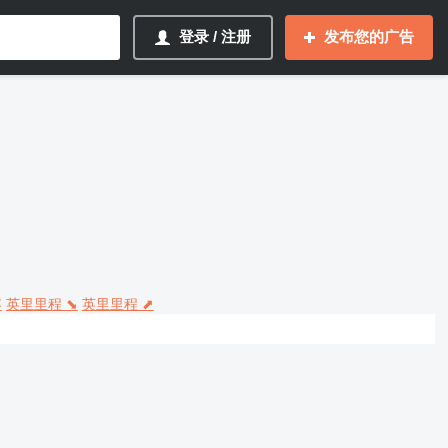
登录 / 注册
发布您的广告
容
英里里程 ⬊
英里里程 ⬈