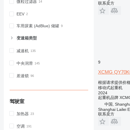
微粒过滤器
联系卖方
EEV
车用尿素 (AdBlue) 储罐
变速箱类型
减速机
9
中央润滑
XCMG QY70KC 7
差速锁
根据请求提供价
移动式起重机
2024
起重机品牌
XCM
驾驶室
中国, Shanghai,
Shanghai Lailei 
加热器
联系卖方
空调