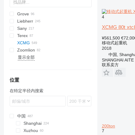
Grove
1404
DS
AHK
322
LF
AC
WC
ATF
LNT
AMK
4
Liebherr
AK
M-series
RTF
AT
HK
Ranger
Daily
ELF
53213
CR
T-series
RK
GMT
150 series
XCMG 80t xtc
Sany
GMK
EuroCargo
53215
KR
KMK
HS
ATC
LTC
GRIL
AT
L2000
5334
DM
MTK
Actros
Atleon
302
Omega
ATT
359
C-series
Terex
RT
Magirus
55111
NK
LG
RTC
LE
5337
Antos
S-series
K-series
SAC
L-series
630
1265
ATF
ATF
148
FM
¥561,500
€72,00
移动式起重机
XCMG
TMS
LTC
TGA
533702
Arocs
STC
P-series
643
SK
RTF
GR
815
A-series
4320
C
2018
Zoomlion
LTF
TGL
Atego
R-series
S series
GT
T-series
AC
FL
QAY
130
中国, Shangha
显示全部
LTL
TGM
Axor
HK
RC
FM
QY
431412
QY
QAY160
SHANGHAI AITE
LTM
TGS
Unimog
TG
TC
FMX
RT
QAY200
QY25
联系卖方
MK
TL
TTC
N-series
ZLJ
QAY240
QY30
TR
S-series
QAY300
QY35
位置
QY40
在特定半径内搜索
QY50
QY40KC
QY55
QY65
QY70
中国
QY75
Shanghai
200ton
QY80
Xuzhou
7