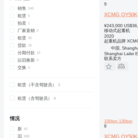
9
销售
XCMG QY50K
租赁
拍卖
¥243,000
US$36
移动式起重机
厂家直销
2020
租赁
起重机品牌
XCM
贷款
中国, Shanghai,
分期付款
Shanghai Lailei 
联系卖方
以旧换新
交换
租赁（不含驾驶员）
租赁（含驾驶员）
情况
100ton 130ton
8
新
旧
XCMG QY50K-II