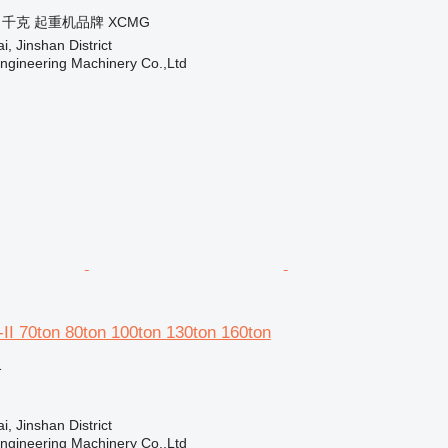
0 千克
起重机品牌
XCMG
 Jinshan District
Engineering Machinery Co.,Ltd
 70ton 80ton 100ton 130ton 160ton
格
 Jinshan District
Engineering Machinery Co.,Ltd