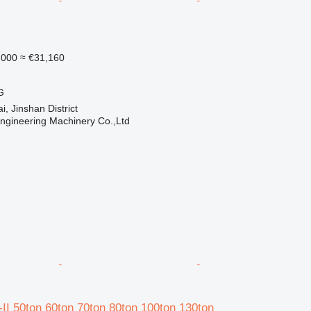
,000
≈ €31,160
G
 Jinshan District
Engineering Machinery Co.,Ltd
 50ton 60ton 70ton 80ton 100ton 130ton