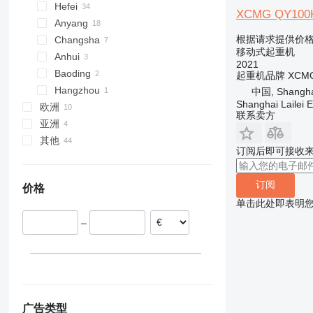
QY85
QY80KC
Hefei
XCMG QY100K-I
QY100
Anyang
QY110
根据请求提供价
Changsha
移动式起重机
QY130
Anhui
2021
QY160
Baoding
起重机品牌
XCM
QY180
Hangzhou
中国, Shanghai,
Shanghai Lailei 
欧洲
联系卖方
亚洲
西班牙
其他
荷兰
阿拉伯联合酋长国
订阅后即可接收
罗马尼亚
乌兹别克斯坦
乌克兰
波兰
巴西
订阅
价格
单击此处即表明
–
广告类型