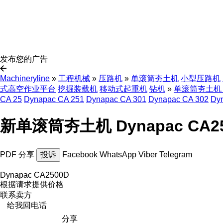
发布您的广告
Machineryline
»
工程机械
»
压路机
»
单滚筒夯土机
小型压路机
式高空作业平台
挖掘装载机
移动式起重机
钻机
»
单滚筒夯土机 D
CA 25
Dynapac CA 251
Dynapac CA 301
Dynapac CA 302
Dy
新单滚筒夯土机 Dynapac CA2
PDF
分享
投诉
Facebook
WhatsApp
Viber
Telegram
Dynapac CA2500D
根据请求提供价格
联系卖方
给我回电话
分享