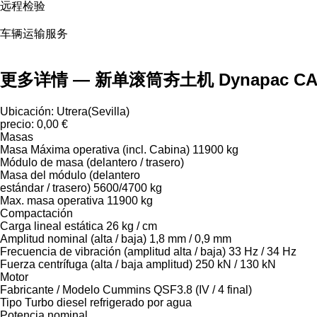
远程检验
车辆运输服务
更多详情 — 新单滚筒夯土机 Dynapac CA
Ubicación: Utrera(Sevilla)
precio: 0,00 €
Masas
Masa Máxima operativa (incl. Cabina) 11900 kg
Módulo de masa (delantero / trasero)
Masa del módulo (delantero
estándar / trasero) 5600/4700 kg
Max. masa operativa 11900 kg
Compactación
Carga lineal estática 26 kg / cm
Amplitud nominal (alta / baja) 1,8 mm / 0,9 mm
Frecuencia de vibración (amplitud alta / baja) 33 Hz / 34 Hz
Fuerza centrífuga (alta / baja amplitud) 250 kN / 130 kN
Motor
Fabricante / Modelo Cummins QSF3.8 (IV / 4 final)
Tipo Turbo diesel refrigerado por agua
Potencia nominal