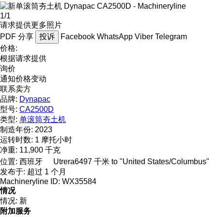
1/1
请求提供更多照片
PDF
分享
投诉
Facebook
WhatsApp
Viber
Telegram
价格:
根据请求提供
询价
通知价格变动
联系卖方
品牌:
Dynapac
型号:
CA2500D
类型:
单滚筒夯土机
制造年份:
2023
运转时数:
1 摩托小时
净重:
11,900 千克
位置:
西班牙
Utrera
6497 千米 to "United States/Columbus"
发布于:
超过 1 个月
Machineryline ID:
WX35584
情况
情况:
新
附加服务