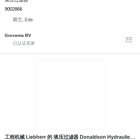
9002866
荷兰, Ede
Grovema BV
工程机械 Liebherr 的 液压过滤器 Donaldson Hydrauliekfilter Donaldson P550268