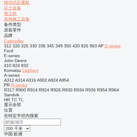
移动式起重机
运土设备
推土机
其他施工设备
备件类型
原装零件
品牌
Caterpillar
312
320
325
330
336
345
349
350
420
826
963
AP
D series
Ford
E-series
John Deere
410
824
832
Komatsu
Liebherr
A-series
A312
A314
A316
A902
A924
A954
PR
R-series
R317
R900
R914
R924
R926
R930
R934
R936
R954
R964
Sandvik
HR
TC
TL
显示全部
位置
在特定半径内搜索
中国
欧洲