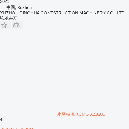
2021
中国, Xuzhou
XUZHOU DINGHUA CONTSTRUCTION MACHINERY CO., LTD.
联系卖方
水平钻机 XCMG XZ320D
4