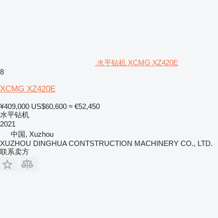
水平钻机 XCMG XZ420E
8
XCMG XZ420E
¥409,000
US$60,600
≈ €52,450
水平钻机
2021
中国, Xuzhou
XUZHOU DINGHUA CONTSTRUCTION MACHINERY CO., LTD.
联系卖方