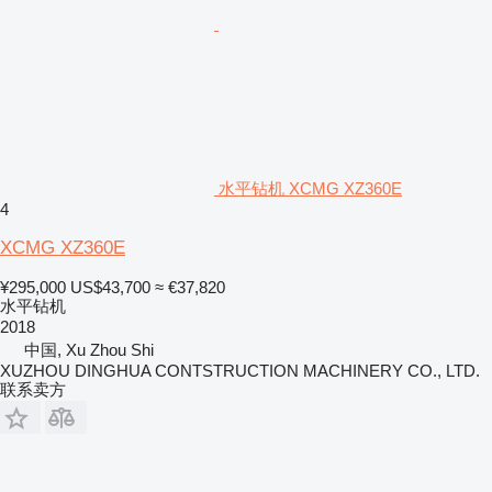
水平钻机 XCMG XZ360E
4
XCMG XZ360E
¥295,000
US$43,700
≈ €37,820
水平钻机
2018
中国, Xu Zhou Shi
XUZHOU DINGHUA CONTSTRUCTION MACHINERY CO., LTD.
联系卖方