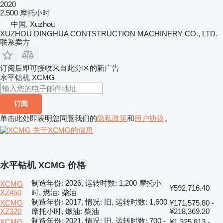
2020
2,500 摩托小时
中国, Xuzhou
XUZHOU DINGHUA CONTSTRUCTION MACHINERY CO., LTD.
联系卖方
订阅后即可接收来自此分区的新广告
水平钻机
XCMG
订阅
单击此处即表明您同意我们的
隐私政策
和
用户协议
。
关于XCMG的信息
水平钻机 XCMG 价格
制造年份: 2026, 运转时数: 1,200 摩托小
XCMG
¥592,716.40
XZ450
时, 燃油: 柴油
制造年份: 2017, 情况: 旧, 运转时数: 1,600
XCMG
¥171,575.80 -
XZ320
摩托小时, 燃油: 柴油
¥218,369.20
制造年份: 2021, 情况: 旧, 运转时数: 700 -
XCMG
¥1,325,813 -