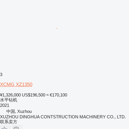
3
XCMG XZ1350
¥1,326,000
US$196,500
≈ €170,100
水平钻机
2021
中国, Xuzhou
XUZHOU DINGHUA CONTSTRUCTION MACHINERY CO., LTD.
联系卖方