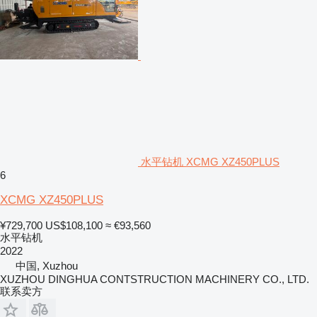
水平钻机 XCMG XZ450PLUS
6
XCMG XZ450PLUS
¥729,700
US$108,100
≈ €93,560
水平钻机
2022
中国, Xuzhou
XUZHOU DINGHUA CONTSTRUCTION MACHINERY CO., LTD.
联系卖方