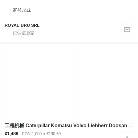
罗马尼亚
ROYAL DRU SRL
工程机械 Caterpillar Komatsu Volvo Liebherr Doosan 的 发动机 Doosan DL06
¥1,486
RON 1,000
≈ €190.60