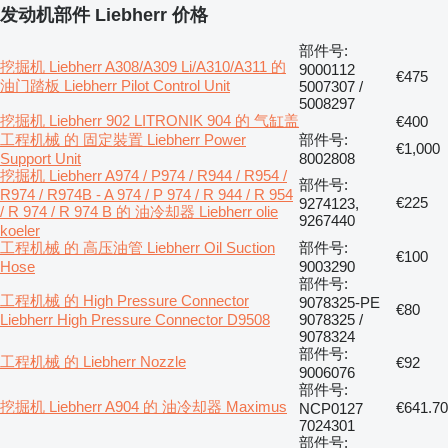
发动机部件 Liebherr 价格
部件号:
挖掘机 Liebherr A308/A309 Li/A310/A311 的
9000112
€475
油门踏板 Liebherr Pilot Control Unit
5007307 /
5008297
挖掘机 Liebherr 902 LITRONIK 904 的 气缸盖
€400
工程机械 的 固定裝置 Liebherr Power
部件号:
€1,000
Support Unit
8002808
挖掘机 Liebherr A974 / P974 / R944 / R954 /
部件号:
R974 / R974B - A 974 / P 974 / R 944 / R 954
€225
9274123,
/ R 974 / R 974 B 的 油冷却器 Liebherr olie
9267440
koeler
工程机械 的 高压油管 Liebherr Oil Suction
部件号:
€100
Hose
9003290
部件号:
工程机械 的 High Pressure Connector
9078325-PE
€80
Liebherr High Pressure Connector D9508
9078325 /
9078324
部件号:
工程机械 的 Liebherr Nozzle
€92
9006076
部件号:
挖掘机 Liebherr A904 的 油冷却器 Maximus
€641.70
NCP0127
7024301
部件号: