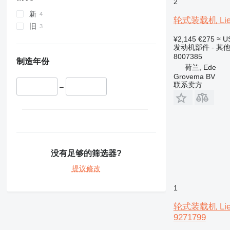
2
TH
新
轮式装载机 Liebhe
旧
¥2,145
€275
≈ U
发动机部件 - 其
8007385
制造年份
荷兰, Ede
Grovema BV
联系卖方
–
没有足够的筛选器?
提议修改
1
轮式装载机 Liebhe
9271799