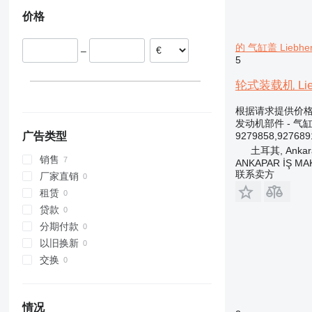
930
L 574
波兰
价格
936
L 576
德国
938
L 580
的 气缸盖 Liebher
950
–
5
953
955
轮式装载机 Liebhe
962
根据请求提供价
963
发动机部件 - 气
966
9279858,927689
广告类型
972
土耳其, Ankar
销售
ANKAPAR İŞ MAK.
973
联系卖方
厂家直销
980
租赁
988
贷款
990
分期付款
992
以旧换新
C-series
交换
D series
IT
M-series
情况