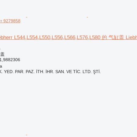
r 9279858
rr L544,L554,L550,L556,L566,L576,L580 的 气缸盖 Liebh
格
缸盖
1,9882306
a
 YED. PAR. PAZ. İTH. İHR. SAN. VE TİC. LTD. ŞTİ.