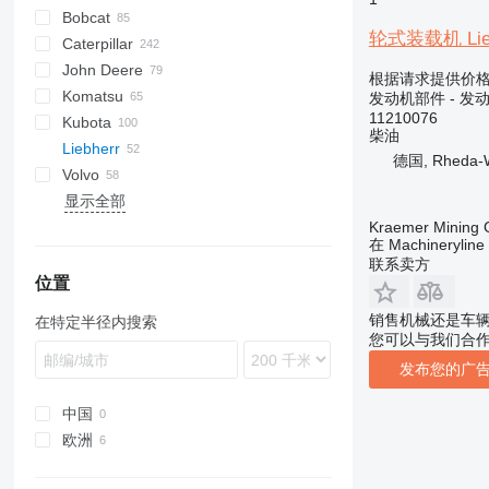
Bobcat
AS
GA
AR
600 - series
轮式装载机 Liebh
Caterpillar
AZ
453
40XT
John Deere
753
580
120
Mega
BF
D-series
FR
FR
F-series
AL
44C
LX
HL-series
407
根据请求提供价
Komatsu
763
590
140
D-series
DL
W-series
SL
55D
ZW
HSL
426
331
发动机部件 - 发
11210076
Kubota
863
621
216
SD
B-series
427
524
D series
柴油
Liebherr
864
688
226
C-series
436
544 J
HD
A-series
德国, Rheda-W
Volvo
873
821
236
D-series
524
724
PC
B-series
L-series
P-series
S-series
L-series
PD
L-series
1100 Series
SKL
TL
显示全部
B series
1840
242
530
824
WA
D-series
LB
6300
ZL
L 514
D series
1845
246
531
6090
WB
L-series
LS
EC
L 524
Kraemer Mining
在 Machineryli
S series
SR
262C
533
6120
R-series
TM
G-series
L 526
联系卖方
T series
SV
571G
536
6520
W-series
L-series
L 538
位置
W-series
572G
540
L 542
销售机械还是车
在特定半径内搜索
769
541
L 544
您可以与我们合
777
Robot
L 550
发布您的广
816
TM
L 554
824
L 556
中国
924
L 564
欧洲
928
L 566
荷兰