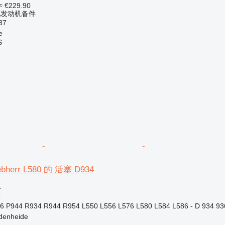
≈ €229.90
他发动机备件
37
e
S
herr L580 的 活塞 D934
格
塞
6 P944 R934 R944 R954 L550 L556 L576 L580 L584 L586 - D 934 936 
denheide