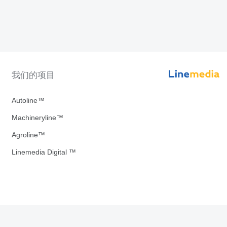
我们的项目
Autoline™
Machineryline™
Agroline™
Linemedia Digital ™