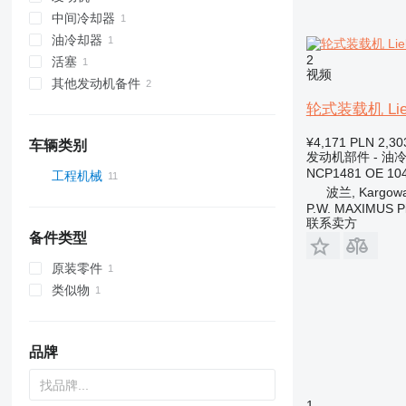
中间冷却器
油冷却器
2
活塞
视频
其他发动机备件
轮式装载机 Liebh
¥4,171
PLN 2,30
车辆类别
发动机部件 - 油
NCP1481 OE 10
工程机械
波兰, Kargow
挖掘机
P.W. MAXIMUS P
建築裝載機
挖掘装载机
联系卖方
备件类型
轮式装载机
原装零件
类似物
品牌
1