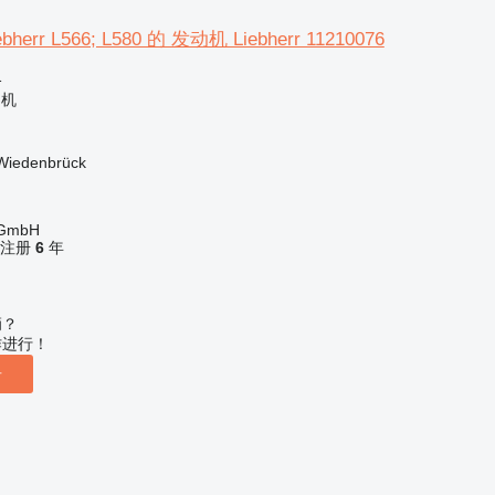
err L566; L580 的 发动机 Liebherr 11210076
格
动机
iedenbrück
 GmbH
ne 注册
6
年
辆？
作进行！
告