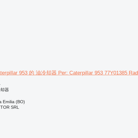
illar 953 的 油冷却器 Per: Caterpillar 953 77Y01385 Rad
格
冷却器
Emilia (BO)
CTOR SRL