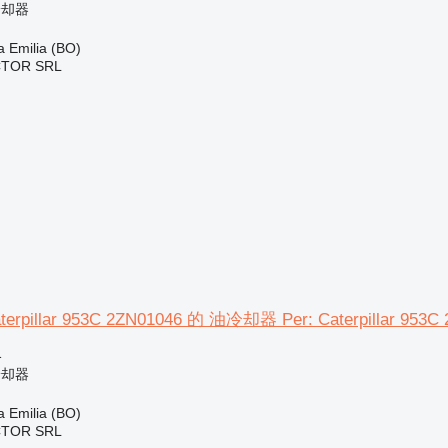
冷却器
Emilia (BO)
CTOR SRL
illar 953C 2ZN01046 的 油冷却器 Per: Caterpillar 953C 
格
冷却器
Emilia (BO)
CTOR SRL