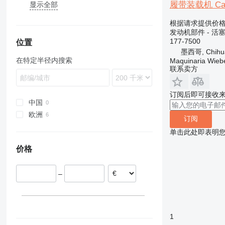
履带装载机 Cater
显示全部
864
821
236
D-series
524
724
PC
B-series
LB
6300
ZL
226B
873
1840
242
530
824
WA
D-series
LS
EC
236D
根据请求提供价
B series
1845
246
531
6090
WB
L-series
TM
G-series
发动机部件 - 活
D series
SR
262C
533
6120
R-series
W-series
L-series
177-7500
位置
墨西哥, Chihu
S series
SV
571G
536
6520
在特定半径内搜索
Maquinaria Wieb
T series
W-series
572G
540
联系卖方
769
541
777
Robot
769C
订阅后即可接收
816
TM
769D
777D
中国
824
欧洲
订阅
924
824C
意大利
单击此处即表明
928
824G
924G
波兰
价格
930
924H
比利时
936
924K
930G
938
930H
936F
–
950
930K
938F
953
930M
938G
950B
955
938H
950F
953C
1
962
938M
950G
953D
955L