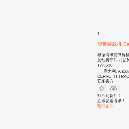
1
履带装载机 Caterp
根据请求提供价
发动机部件 - 油
1W9530
意大利, Anzola 
CERVETTI TRA
联系卖方
找不到备件？
立即发送请求！
预订备件