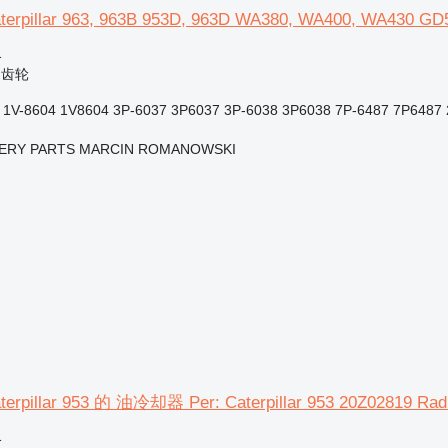
pillar 963, 963B 953D, 963D WA380, WA400, WA430 
格
轴齿轮
1V-8604 1V8604 3P-6037 3P6037 3P-6038 3P6038 7P-6487 7P6487 2
ERY PARTS MARCIN ROMANOWSKI
illar 953 的 油冷却器 Per: Caterpillar 953 20Z02819 Rad
格