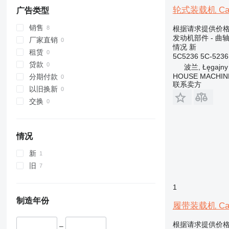
963
950H
962G
950GC
轮式装载机 Cater
广告类型
966
950K
962H
963B
销售
根据请求提供价
972
962K
963C
966C
发动机部件 - 曲
厂家直销
973
962M
963D
966F
972G
情况
新
租赁
5C5236 5C-5236 
980
966G
972H
973C
贷款
波兰, Łęgajny
988
966H
972K
973D
980B
HOUSE MACHIN
分期付款
990
966K
972M
980C
988B
联系卖方
以旧换新
992
966M
980G
988F
交换
C-series
980H
988G
966MXE
D series
980K
988H
IT
980M
D4
情况
M-series
D5
IT28G
新
TH
D6
M315
旧
D7
M316
TH336
D8
M318
TH407
1
D9
M322
制造年份
履带装载机 Caterp
D10
D400
根据请求提供价
–