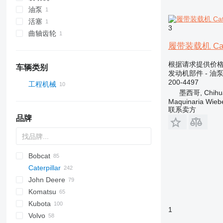
油泵
活塞
3
曲轴齿轮
履带装载机 Cater
根据请求提供价
车辆类别
发动机部件 - 油
200-4497
工程机械
墨西哥, Chihu
运土设备
Maquinaria Wieb
建築裝載機
推土机
联系卖方
品牌
履带装载机
轮式装载机
Bobcat
AS
GA
AR
600 - series
Caterpillar
AZ
453
40XT
John Deere
753
580
120
Mega
BF
D-series
FR
FR
F-series
AL
44C
LX
HL-series
407
Komatsu
763
590
140
D-series
DL
W-series
SL
55D
ZW
HSL
426
331
120K
Kubota
773
621
216
SD
B-series
427
524
D series
140K
1
Volvo
863
688
226
C-series
436
544 J
HD
A-series
L-series
P-series
S-series
L-series
PD
L-series
1100 Series
SKL
TL
140M
216B