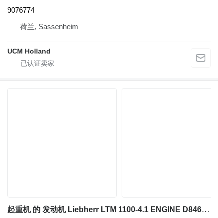
9076774
荷兰, Sassenheim
UCM Holland
起重机 的 发动机 Liebherr LTM 1100-4.1 ENGINE D846 TI A5 338 kW 9739014