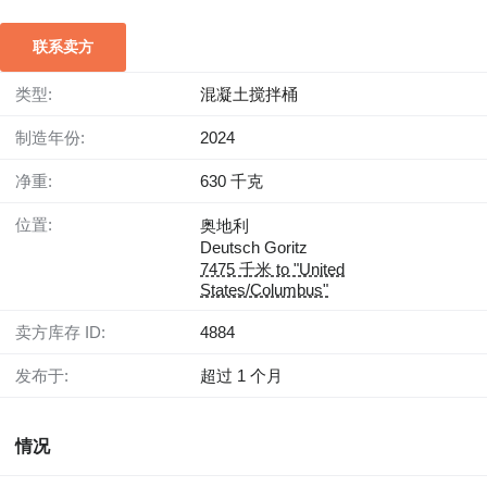
联系卖方
类型:
混凝土搅拌桶
制造年份:
2024
净重:
630 千克
位置:
奥地利
Deutsch Goritz
7475 千米 to "United
States/Columbus"
卖方库存 ID:
4884
发布于:
超过 1 个月
情况