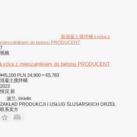
新混凝土搅拌桶 Łyżka z
mieszalnikiem do betonu PRODUCENT
7
视频
Łyżka z mieszalnikiem do betonu PRODUCENT
¥45,100
PLN 24,900
≈ €5,783
混凝土搅拌桶
2023
情况
新
波兰, Imielin
ZAKŁAD PRODUKCJI I USŁUG ŚLUSARSKICH ORZEŁ
联系卖方