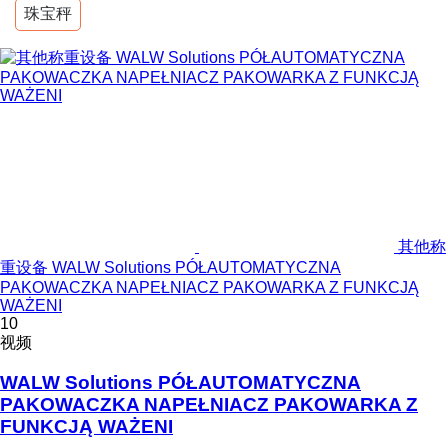
珠宝秤
其他称
重设备 WALW Solutions PÓŁAUTOMATYCZNA
PAKOWACZKA NAPEŁNIACZ PAKOWARKA Z FUNKCJĄ
WAŻENI
10
视频
WALW Solutions PÓŁAUTOMATYCZNA
PAKOWACZKA NAPEŁNIACZ PAKOWARKA Z
FUNKCJĄ WAŻENI