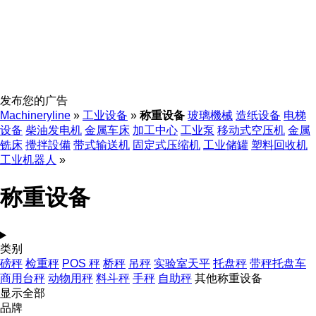
发布您的广告
Machineryline
»
工业设备
»
称重设备
玻璃機械
造纸设备
电梯
设备
柴油发电机
金属车床
加工中心
工业泵
移动式空压机
金属
铣床
攪拌設備
带式输送机
固定式压缩机
工业储罐
塑料回收机
工业机器人
»
称重设备
类别
磅秤
检重秤
POS 秤
桥秤
吊秤
实验室天平
托盘秤
带秤托盘车
商用台秤
动物用秤
料斗秤
手秤
自助秤
其他称重设备
显示全部
品牌