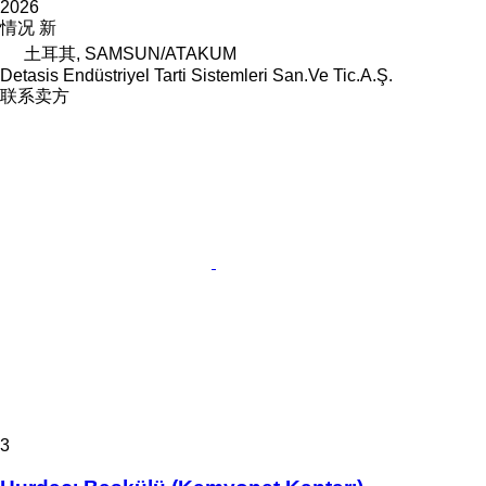
2026
情况
新
土耳其, SAMSUN/ATAKUM
Detasis Endüstriyel Tarti Sistemleri San.Ve Tic.A.Ş.
联系卖方
3