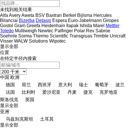
未找到相关结果
Alfa
Avery
Aweta
BSV
Baxtran
Berkel
Bijlsma Hercules
Bilanciai
Bizerba
Detasis
Espera
Euro-Jabelmann
Giropes
Gostol
Gram
Greefa
Heidenhain
Ilapak
Ishida
Marel
Mettler
Toledo
Multiweigh
Newtec
Palfinger
Polar
Rev
Sabroe
Soehnle
Sorma
Thermo Scientific
Transgruas
Trimble
Unicraft
Visser
WALW Solutions
Wipotec
显示全部
位置
在特定半径内搜索
中国
欧洲
德国
荷兰
西班牙
意大利
瑞士
葡萄牙
波兰
法国
比利时
爱沙尼亚
丹麦
捷克
克罗地亚
斯洛伐克
英国
显示全部
亚洲
乌兹别克斯坦
土耳其
显示全部