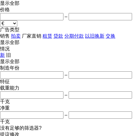
显示全部
价格
–
广告类型
销售
拍卖
厂家直销
租赁
贷款
分期付款
以旧换新
交换
显示全部
情况
新
旧
显示全部
制造年份
–
特征
载重能力
–
千克
净重
–
千克
没有足够的筛选器?
提议修改