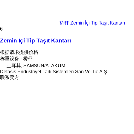
桥秤 Zemin İçi Tip Taşıt Kantarı
6
Zemin İçi Tip Taşıt Kantarı
根据请求提供价格
称重设备 - 桥秤
土耳其, SAMSUN/ATAKUM
Detasis Endüstriyel Tarti Sistemleri San.Ve Tic.A.Ş.
联系卖方