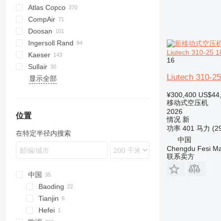
Atlas Copco
PDS
CompAir
DrillAir
XAS
PDP
PA
CPS
Doosan
E-Air
C-series
SC
F2L912
Ingersoll Rand
QAX
DLT
B-series
Citymaster
Liutech 310-25 
Kaeser
XAHS
DS
G-series
G-series
16
Sullair
XAS
H-series
P-series
M-series
K-series
MIC
MDVN
Liutech 310-2
显示全部
XATS
R-series
M-series
38K
XAVS
T-series
65K
¥300,400
US$44
XRHS
VHP
185
移动式空压机
2026
XRVS
XHP
260
位置
情况
新
600
功率
401 马力 (2
在特定半径内搜索
900
中国
Chengdu Fesi Mac
联系卖方
中国
Baoding
Tianjin
Hefei