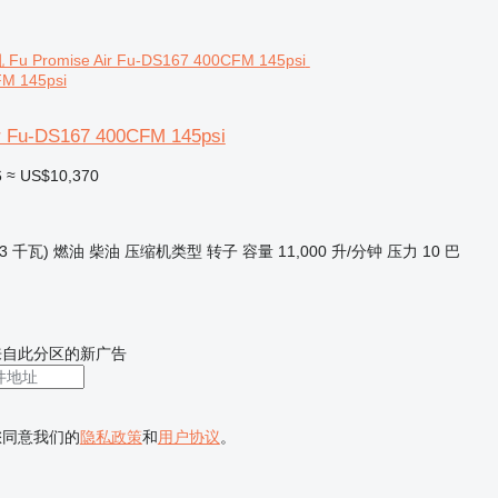
M 145psi
r Fu-DS167 400CFM 145psi
6
≈ US$10,370
.3 千瓦)
燃油
柴油
压缩机类型
转子
容量
11,000 升/分钟
压力
10 巴
来自此分区的新广告
您同意我们的
隐私政策
和
用户协议
。