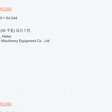
XAS160
50
≈ €4,544
 (92 千瓦)
压力
7 巴
, Hebei
t Machinery Equipment Co., Ltd
XAS160