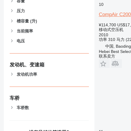
容量
10
压力
CompAir C200
槽容量 (升)
¥114,700
US$17
移动式空压机
当前频率
2010
功率
310 马力 (2
电压
中国, Baoding
Hebei Best Selec
联系卖方
发动机、变速箱
发动机功率
车桥
车桥数