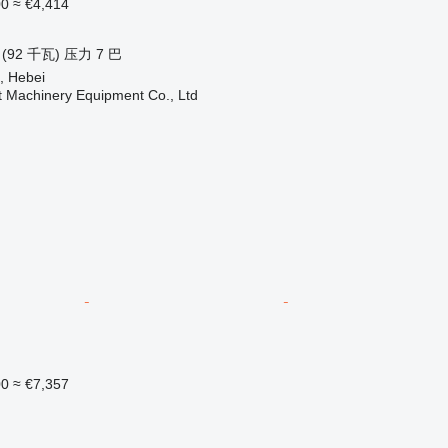
00
≈ €4,414
 (92 千瓦)
压力
7 巴
, Hebei
t Machinery Equipment Co., Ltd
00
≈ €7,357