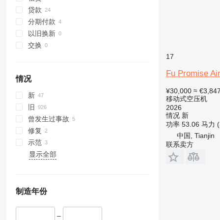
贷款
分期付款
以旧换新
交换
17
Fu Promise Ai
情况
¥30,000
≈ €3,84
新
移动式空压机
旧
2026
情况
新
曾发生过事故
功率
53.06 马力 
修复
中国, Tianjin
示范
联系卖方
显示全部
制造年份
–