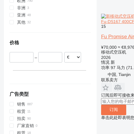
欧洲
非洲
比利时
亚洲
荷兰
摩洛哥
Fu-DS167 400CF
其他
波兰
坦桑尼亚
阿拉伯联合酋长国
15
德国
肯尼亚
印度
乌克兰
Fu Promise Ai
奥地利
哈萨克斯坦
哥伦比亚
价格
罗马尼亚
智利
¥70,000
≈ €8,97
法国
乌拉圭
移动式空压机
2026
–
英国
阿根廷
情况
新
显示全部
功率
97 马力 (71
中国, Tianjin
联系卖方
广告类型
订阅后即可接收
销售
订阅
租赁
单击此处即表明
拍卖
厂家直销
租赁