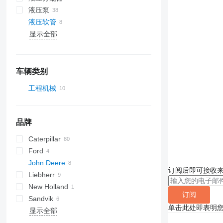
液压泵
液压软管
显示全部
车辆类别
工程机械
挖掘机
建築裝載機
挖掘装载机
品牌
轮式装载机
Caterpillar
Ford
312
John Deere
320
E-series
订阅后即可接收
Liebherr
325
410
New Holland
330
A-series
订阅
Sandvik
336
R-series
单击此处即表明
显示全部
345
349