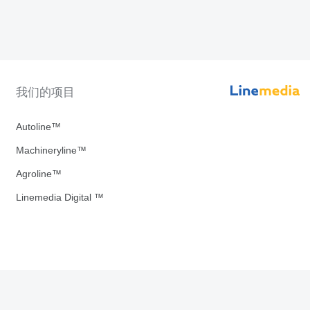
我们的项目
Autoline™
Machineryline™
Agroline™
Linemedia Digital ™