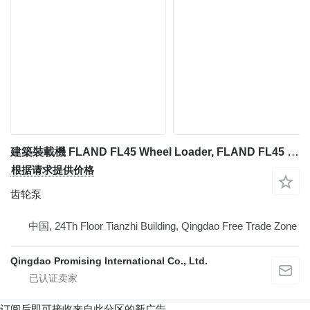
建築裝載機 FLAND FL45 Wheel Loader, FLAND FL45 Mini Wheel Loader, FLAND FL45 Manual Wheel Loader, FLAND Wheel Loader FL45, FLAND Mini Wheel Loader FL45, FLAND Manual Wheel Loader FL45 的 齿轮泵 Qingdao Promising Hydraulic Pump CBT-F316 for FLAND FL45 Manual Wheel Loader
根据请求提供价格
齿轮泵
中国, 24Th Floor Tianzhi Building, Qingdao Free Trade Zone
Qingdao Promising International Co., Ltd.
订阅后即可接收来自此分区的新广告