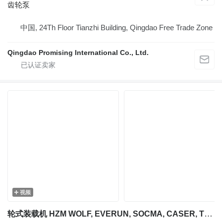
齿轮泵
中国, 24Th Floor Tianzhi Building, Qingdao Free Trade Zone
Qingdao Promising International Co., Ltd.
视频
轮式装载机 HZM WOLF, EVERUN, SOCMA, CASER, TRANER, KINGWAY, FLAND 的 齿轮泵 Qingdao Promising YHP-1 6.5P