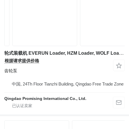
轮式装载机 EVERUN Loader, HZM Loader, WOLF Loader, CASER Loader, FLAND Loader, TRANER Wheel Loader, SOCMA Loader 的 齿轮泵 Qingdao Promising OCEANUS Motor for Loader Spare Parts
根据请求提供价格
齿轮泵
中国, 24Th Floor Tianzhi Building, Qingdao Free Trade Zone
Qingdao Promising International Co., Ltd.