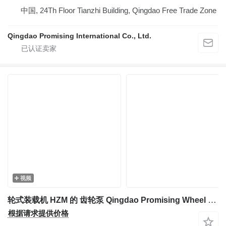
中国, 24Th Floor Tianzhi Building, Qingdao Free Trade Zone
Qingdao Promising International Co., Ltd.
视频
轮式装载机 HZM 的 齿轮泵 Qingdao Promising Wheel Loader Hydraulic Pump YHP-1 12 OP
根据请求提供价格