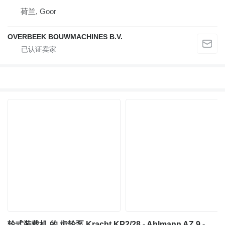
荷兰, Goor
OVERBEEK BOUWMACHINES B.V.
轮式装载机 的 齿轮泵 Kracht KP2/28 - Ahlmann AZ 9 - Gearpump