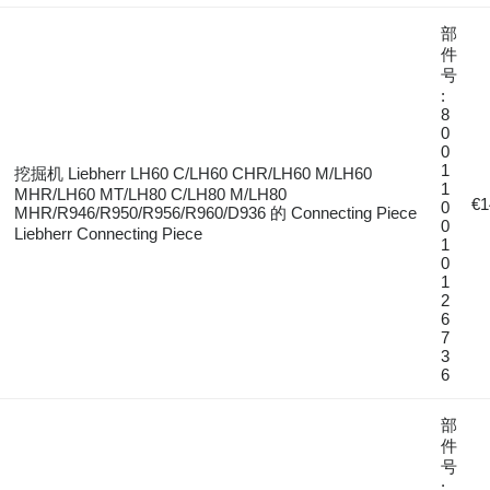
部
件
号
:
8
0
0
1
挖掘机 Liebherr LH60 C/LH60 CHR/LH60 M/LH60
1
MHR/LH60 MT/LH80 C/LH80 M/LH80
€1
0
MHR/R946/R950/R956/R960/D936 的 Connecting Piece
0
Liebherr Connecting Piece
1
0
1
2
6
7
3
6
部
件
号
: