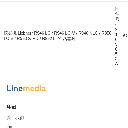
部
件
号
:
9
挖掘机 Liebherr R946 LC / R946 LC-V / R946 NLC / R950
1
€2
LC-V / R950 S-HD / R952 Li 的 活塞环
6
9
6
5
3
A
印记
关于我们
帮助