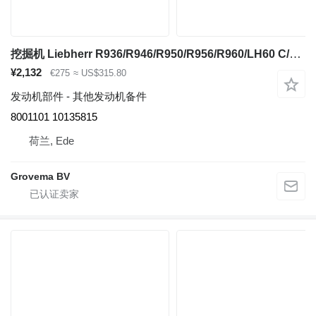
挖掘机 Liebherr R936/R946/R950/R956/R960/LH60 C/LH60 CHR/LH60 M/LH60 MHR/LH60 MT/LH80 C/LH80 M/LH80 MHR/D936 的 Heat Protection Sheet Liebherr Heat Protection Sheet 8001101
¥2,132
€275
≈ US$315.80
发动机部件 - 其他发动机备件
8001101 10135815
荷兰, Ede
Grovema BV