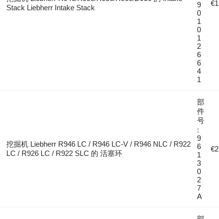
€1
9
Stack Liebherr Intake Stack
0
1
0
1
2
6
6
4
1
部
件
号
:
9
挖掘机 Liebherr R946 LC / R946 LC-V / R946 NLC / R922
6
€2
LC / R926 LC / R922 SLC 的 活塞环
1
3
0
2
7
A
部