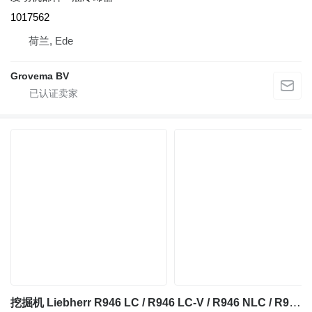
1017562
荷兰, Ede
Grovema BV
挖掘机 Liebherr R946 LC / R946 LC-V / R946 NLC / R922 LC / R926 LC / R922 SLC 的 活塞环 9613027A