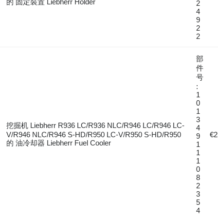
的 固定裝置 Liebherr Holder
2
4
9
2
2
部
件
号
:
1
0
1
3
挖掘机 Liebherr R936 LC/R936 NLC/R946 LC/R946 LC-
4
V/R946 NLC/R946 S-HD/R950 LC-V/R950 S-HD/R950
€2
9
的 油冷却器 Liebherr Fuel Cooler
1
1
1
0
8
2
3
5
4