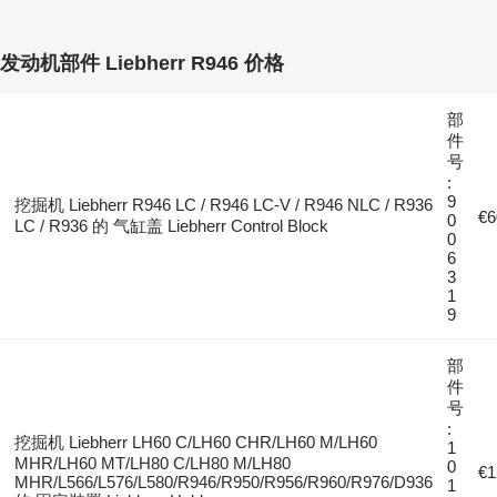
发动机部件 Liebherr R946 价格
部
件
号
:
9
挖掘机 Liebherr R946 LC / R946 LC-V / R946 NLC / R936
€6
0
LC / R936 的 气缸盖 Liebherr Control Block
0
6
3
1
9
部
件
号
:
挖掘机 Liebherr LH60 C/LH60 CHR/LH60 M/LH60
1
MHR/LH60 MT/LH80 C/LH80 M/LH80
0
€1
MHR/L566/L576/L580/R946/R950/R956/R960/R976/D936
1