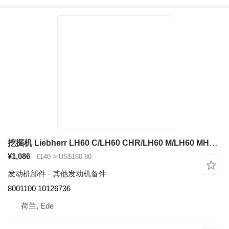
挖掘机 Liebherr LH60 C/LH60 CHR/LH60 M/LH60 MHR/LH60 MT/LH80 C/LH80 M/LH80 MHR/R946/R950/R956/R960/D936 的 Connecting Piece Liebherr Connecting Piece 8001100
¥1,086
€140
≈ US$160.80
发动机部件 - 其他发动机备件
8001100 10126736
荷兰, Ede