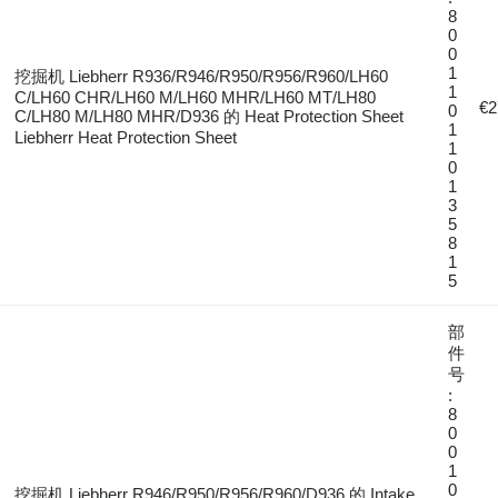
8
0
0
1
挖掘机 Liebherr R936/R946/R950/R956/R960/LH60
1
C/LH60 CHR/LH60 M/LH60 MHR/LH60 MT/LH80
€2
0
C/LH80 M/LH80 MHR/D936 的 Heat Protection Sheet
1
Liebherr Heat Protection Sheet
1
0
1
3
5
8
1
5
部
件
号
:
8
0
0
1
0
挖掘机 Liebherr R946/R950/R956/R960/D936 的 Intake