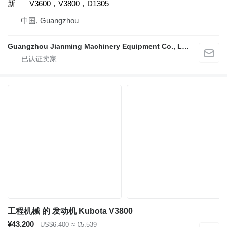
新
V3600，V3800，D1305
中国, Guangzhou
Guangzhou Jianming Machinery Equipment Co., Ltd.
工程机械 的 发动机 Kubota V3800
¥43,200
US$6,400
≈ €5,539