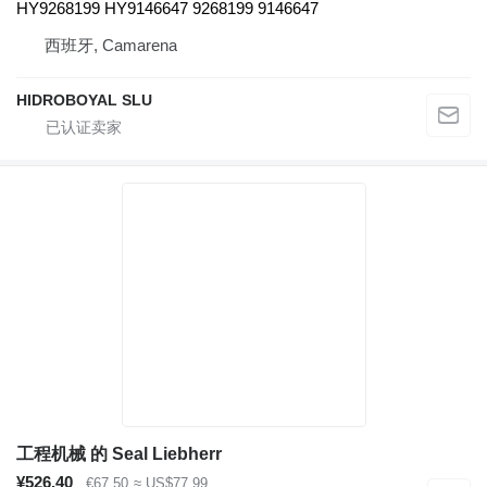
HY9268199 HY9146647 9268199 9146647
西班牙, Camarena
HIDROBOYAL SLU
工程机械 的 Seal Liebherr
¥526.40
€67.50
≈ US$77.99