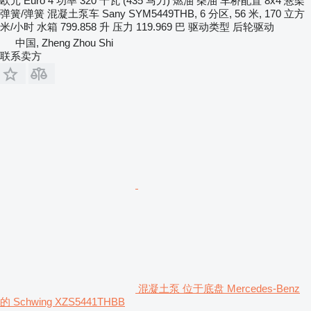
欧元
Euro 4
功率
320 千瓦 (435 马力)
燃油
柴油
车桥配置
8x4
悬架
弹簧/弹簧
混凝土泵车
Sany SYM5449THB, 6 分区, 56 米, 170 立方
米/小时
水箱
799.858 升
压力
119.969 巴
驱动类型
后轮驱动
中国, Zheng Zhou Shi
联系卖方
混凝土泵 位于底盘 Mercedes-Benz
的 Schwing XZS5441THBB