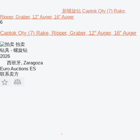
新螺旋钻 Captok Qty (7) Rake,
Ripper, Graber, 12" Auger, 16" Auger
6
Captok Qty (7) Rake, Ripper, Graber, 12" Auger, 16" Auger
拍卖
钻具 - 螺旋钻
2026
西班牙, Zaragoza
Euro Auctions ES
联系卖方