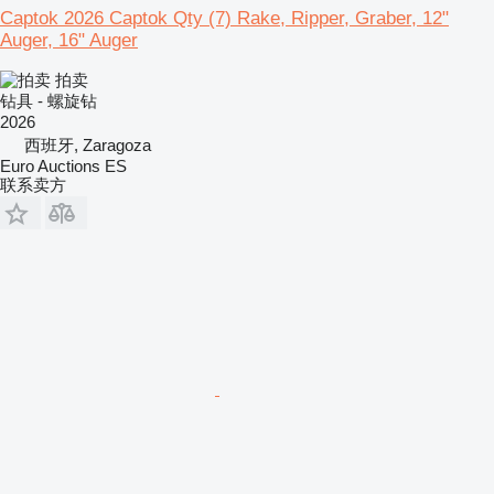
Captok 2026 Captok Qty (7) Rake, Ripper, Graber, 12"
Auger, 16" Auger
拍卖
钻具 - 螺旋钻
2026
西班牙, Zaragoza
Euro Auctions ES
联系卖方