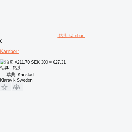
钻头 kärnborr
6
Kärnborr
¥211.70
SEK 300
≈ €27.31
钻具 - 钻头
瑞典, Karlstad
Klaravik Sweden