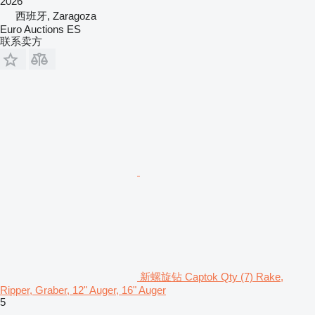
2026
西班牙, Zaragoza
Euro Auctions ES
联系卖方
新螺旋钻 Captok Qty (7) Rake,
Ripper, Graber, 12" Auger, 16" Auger
5