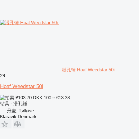
潜孔锤 Hoaf Weedstar 50i
29
Hoaf Weedstar 50i
¥103.70
DKK 100
≈ €13.38
钻具 - 潜孔锤
丹麦, Tølløse
Klaravik Denmark