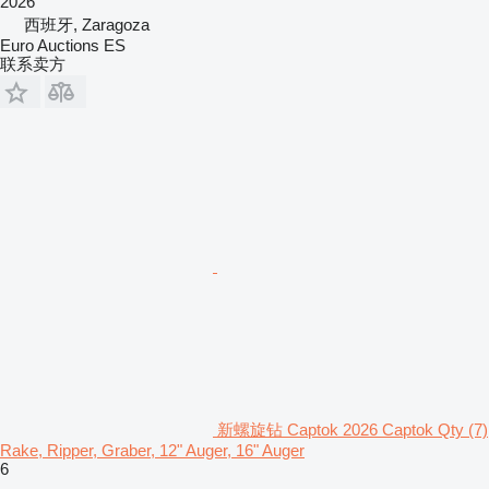
2026
西班牙, Zaragoza
Euro Auctions ES
联系卖方
新螺旋钻 Captok 2026 Captok Qty (7)
Rake, Ripper, Graber, 12" Auger, 16" Auger
6