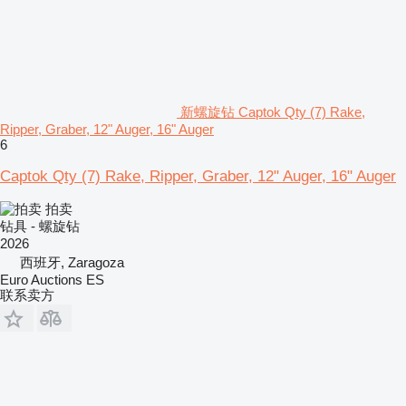
新螺旋钻 Captok Qty (7) Rake,
Ripper, Graber, 12" Auger, 16" Auger
6
Captok Qty (7) Rake, Ripper, Graber, 12" Auger, 16" Auger
拍卖
钻具 - 螺旋钻
2026
西班牙, Zaragoza
Euro Auctions ES
联系卖方