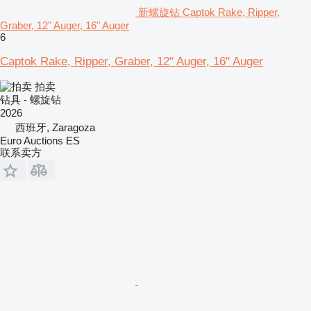
新螺旋钻 Captok Rake, Ripper,
Graber, 12" Auger, 16" Auger
6
Captok Rake, Ripper, Graber, 12" Auger, 16" Auger
拍卖
钻具 - 螺旋钻
2026
西班牙, Zaragoza
Euro Auctions ES
联系卖方