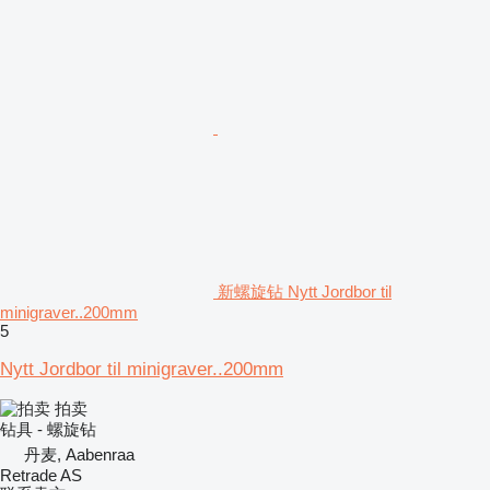
新螺旋钻 Nytt Jordbor til
minigraver..200mm
5
Nytt Jordbor til minigraver..200mm
拍卖
钻具 - 螺旋钻
丹麦, Aabenraa
Retrade AS