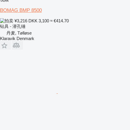
BOMAG BMP 8500
¥3,216
DKK 3,100
≈ €414.70
钻具 - 潜孔锤
丹麦, Tølløse
Klaravik Denmark