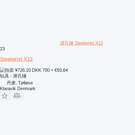
潜孔锤 Steelwrist X12
23
Steelwrist X12
¥726.10
DKK 700
≈ €93.64
钻具 - 潜孔锤
丹麦, Tølløse
Klaravik Denmark