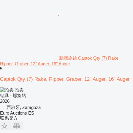
新螺旋钻 Captok Qty (7) Rake,
Ripper, Graber, 12" Auger, 16" Auger
5
Captok Qty (7) Rake, Ripper, Graber, 12" Auger, 16" Auger
拍卖
钻具 - 螺旋钻
2026
西班牙, Zaragoza
Euro Auctions ES
联系卖方