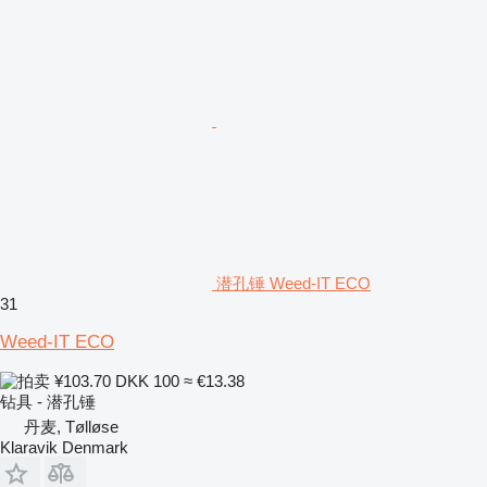
潜孔锤 Weed-IT ECO
31
Weed-IT ECO
¥103.70
DKK 100
≈ €13.38
钻具 - 潜孔锤
丹麦, Tølløse
Klaravik Denmark