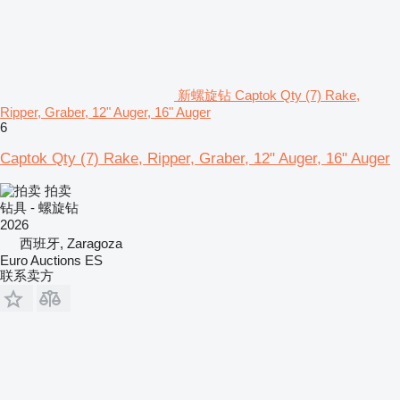
新螺旋钻 Captok Qty (7) Rake,
Ripper, Graber, 12" Auger, 16" Auger
6
Captok Qty (7) Rake, Ripper, Graber, 12" Auger, 16" Auger
拍卖
钻具 - 螺旋钻
2026
西班牙, Zaragoza
Euro Auctions ES
联系卖方