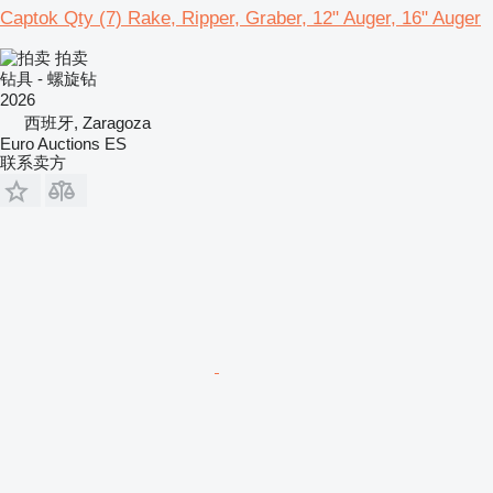
Captok Qty (7) Rake, Ripper, Graber, 12" Auger, 16" Auger
拍卖
钻具 - 螺旋钻
2026
西班牙, Zaragoza
Euro Auctions ES
联系卖方