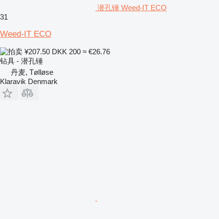
潜孔锤 Weed-IT ECO
31
Weed-IT ECO
¥207.50
DKK 200
≈ €26.76
钻具 - 潜孔锤
丹麦, Tølløse
Klaravik Denmark