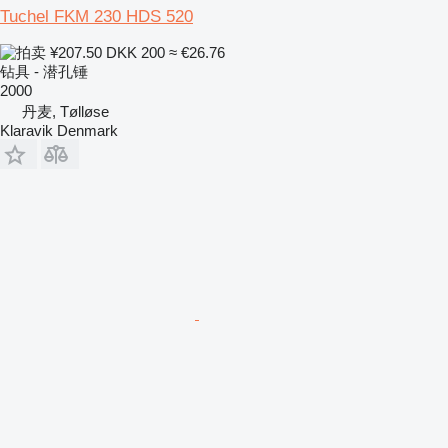
Tuchel FKM 230 HDS 520
¥207.50
DKK 200
≈ €26.76
钻具 - 潜孔锤
2000
丹麦, Tølløse
Klaravik Denmark