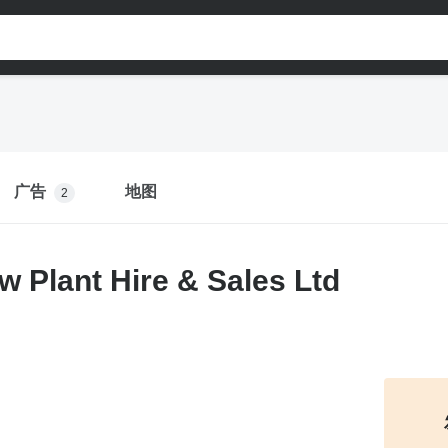
广告
地图
2
 Plant Hire & Sales Ltd