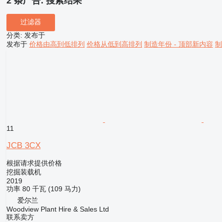
2 条广告:
搜索结果
过滤器
分类
:
发布于
发布于
价格由高到低排列
价格从低到高排列
制造年份 - 顶部新内容
制
11
JCB 3CX
根据请求提供价格
挖掘装载机
2019
功率
80 千瓦 (109 马力)
爱尔兰
Woodview Plant Hire & Sales Ltd
联系卖方