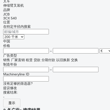
叉车
伸缩臂叉装机
品牌
JCB
3CX
540
位置
在特定半径内搜索
中国
价格
–
广告类型
销售
厂家直销
租赁
贷款
分期付款
以旧换新
交换
制造年份
–
Machineryline ID
没有足够的筛选器?
提议修改
搜索结果:
-
显示