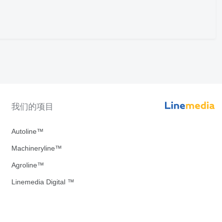
我们的项目
Autoline™
Machineryline™
Agroline™
Linemedia Digital ™