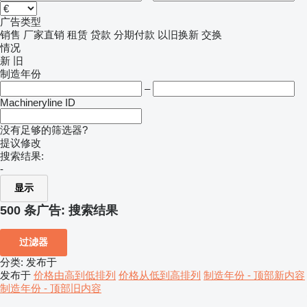
广告类型
销售
厂家直销
租赁
贷款
分期付款
以旧换新
交换
情况
新
旧
制造年份
–
Machineryline ID
没有足够的筛选器?
提议修改
搜索结果:
-
显示
500 条广告:
搜索结果
过滤器
分类
:
发布于
发布于
价格由高到低排列
价格从低到高排列
制造年份 - 顶部新内容
制造年份 - 顶部旧内容