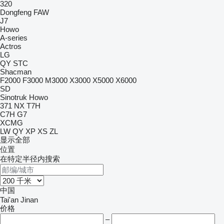
320
Dongfeng
FAW
J7
Howo
A-series
Actros
LG
QY
STC
Shacman
F2000
F3000
M3000
X3000
X5000
X6000
SD
Sinotruk Howo
371
NX
T7H
C7H
G7
XCMG
LW
QY
XP
XS
ZL
显示全部
位置
在特定半径内搜索
中国
Tai'an
Jinan
价格
–