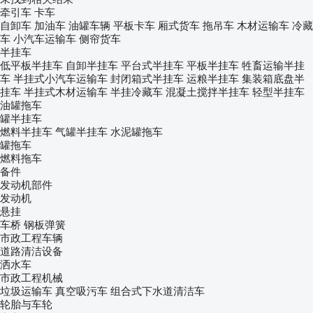
牵引车
卡车
自卸车
加油车
油罐车辆
平板卡车
厢式货车
拖吊车
木材运输车
冷藏
车
小汽车运输车
侧帘货车
半挂车
低平板半挂车
自卸半挂车
平台式半挂车
平板半挂车
牲畜运输半挂
车
半挂式小汽车运输车
封闭箱式半挂车
运粮半挂车
集装箱底盘半
挂车
半挂式木材运输车
半挂冷藏车
混凝土搅拌半挂车
轻型半挂车
油罐拖车
罐半挂车
燃料半挂车
气罐半挂车
水泥罐拖车
罐拖车
燃料拖车
备件
发动机部件
发动机
悬挂
车桥
钢板弹簧
市政工程车辆
道路清洁设备
洒水车
市政工程机械
垃圾运输车
真空吸污车
组合式下水道清洁车
轮胎与车轮