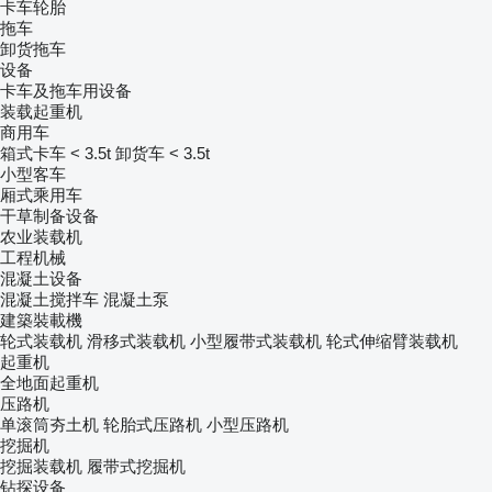
卡车轮胎
拖车
卸货拖车
设备
卡车及拖车用设备
装载起重机
商用车
箱式卡车 < 3.5t
卸货车 < 3.5t
小型客车
厢式乘用车
干草制备设备
农业装载机
工程机械
混凝土设备
混凝土搅拌车
混凝土泵
建築裝載機
轮式装载机
滑移式装载机
小型履带式装载机
轮式伸缩臂装载机
起重机
全地面起重机
压路机
单滚筒夯土机
轮胎式压路机
小型压路机
挖掘机
挖掘装载机
履带式挖掘机
钻探设备