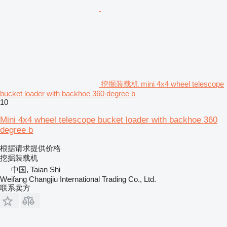
挖掘装载机 mini 4x4 wheel telescope
bucket loader with backhoe 360 degree b
10
Mini 4x4 wheel telescope bucket loader with backhoe 360
degree b
根据请求提供价格
挖掘装载机
中国, Taian Shi
Weifang Changjiu International Trading Co., Ltd.
联系卖方