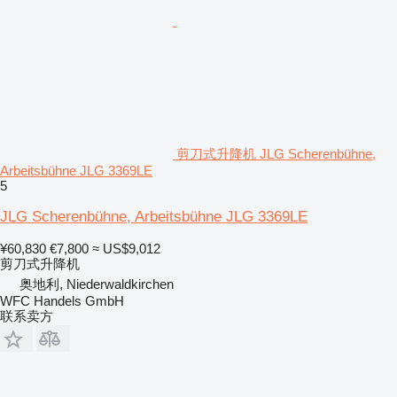
剪刀式升降机 JLG Scherenbühne,
Arbeitsbühne JLG 3369LE
5
JLG Scherenbühne, Arbeitsbühne JLG 3369LE
¥60,830
€7,800
≈ US$9,012
剪刀式升降机
奥地利, Niederwaldkirchen
WFC Handels GmbH
联系卖方