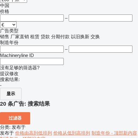
中国
价格
–
广告类型
销售
厂家直销
租赁
贷款
分期付款
以旧换新
交换
制造年份
–
Machineryline ID
没有足够的筛选器?
提议修改
搜索结果:
-
显示
20 条广告:
搜索结果
过滤器
分类
:
发布于
发布于
价格由高到低排列
价格从低到高排列
制造年份 - 顶部新内容