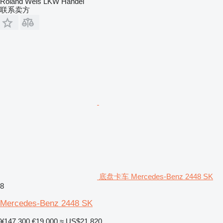
Roland Weis LKW Handel
联系卖方
底盘卡车 Mercedes-Benz 2448 SK
8
Mercedes-Benz 2448 SK
¥147,300
€19,000
≈ US$21,820