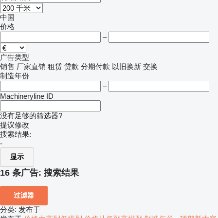
中国
价格
–
广告类型
销售
厂家直销
租赁
贷款
分期付款
以旧换新
交换
制造年份
–
Machineryline ID
没有足够的筛选器?
提议修改
搜索结果:
-
显示
16 条广告:
搜索结果
过滤器
分类
:
发布于