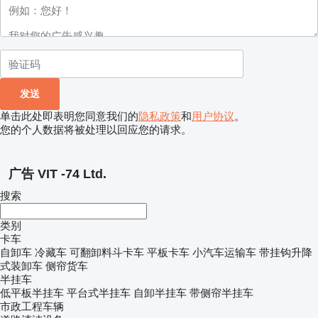
单击此处即表明您同意我们的
隐私政策
和
用户协议
。
您的个人数据将被处理以回应您的请求。
广告 VIT -74 Ltd.
搜索
类别
卡车
自卸车
冷藏车
可翻卸料斗卡车
平板卡车
小汽车运输车
带挂钩升降
式装卸车
侧帘货车
半挂车
低平板半挂车
平台式半挂车
自卸半挂车
带侧帘半挂车
市政工程车辆