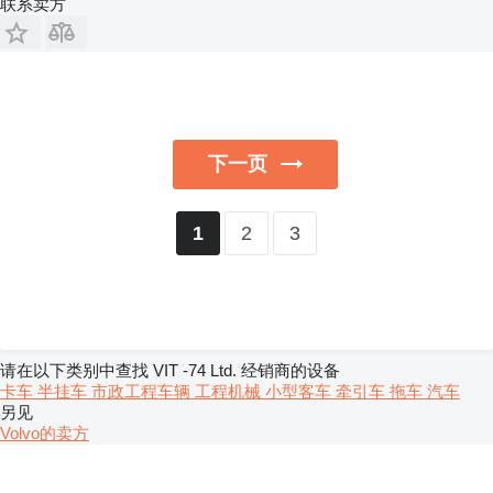
联系卖方
下一页
2
3
1
请在以下类别中查找 VIT -74 Ltd. 经销商的设备
卡车
半挂车
市政工程车辆
工程机械
小型客车
牵引车
拖车
汽车
另见
Volvo的卖方