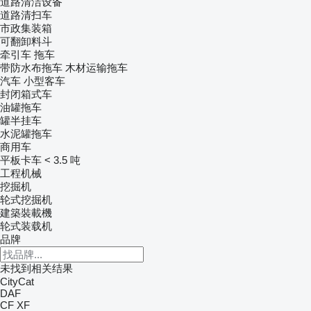
道路清洁设备
道路清扫车
市政集装箱
可翻卸料斗
牵引车
拖车
带防水布拖车
木材运输拖车
汽车
小型客车
封闭箱式车
油罐拖车
罐半挂车
水泥罐拖车
商用车
平板卡车 < 3.5 吨
工程机械
挖掘机
轮式挖掘机
建築裝載機
轮式装载机
品牌
未找到相关结果
CityCat
DAF
CF
XF