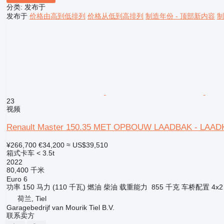
分类
:
发布于
发布于
价格由高到低排列
价格从低到高排列
制造年份 - 顶部新内容
制
23
视频
Renault Master 150.35 MET OPBOUW LAADBAK - LAADK
¥266,700
€34,200
≈ US$39,510
箱式卡车 < 3.5t
2022
80,400 千米
Euro 6
功率
150 马力 (110 千瓦)
燃油
柴油
载重能力
855 千克
车桥配置
4x2
荷兰, Tiel
Garagebedrijf van Mourik Tiel B.V.
联系卖方