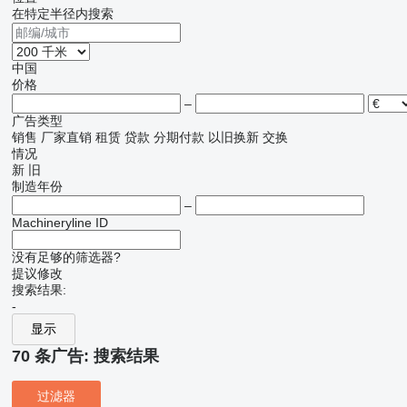
在特定半径内搜索
中国
价格
–
广告类型
销售
厂家直销
租赁
贷款
分期付款
以旧换新
交换
情况
新
旧
制造年份
–
Machineryline ID
没有足够的筛选器?
提议修改
搜索结果:
-
显示
70 条广告:
搜索结果
过滤器