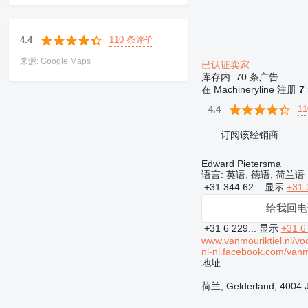
110 条评价
4.4
来源: Google Maps
已认证卖家
库存内:
70 条广告
在 Machineryline 注册
7
1
4.4
订阅该经销商
Edward Pietersma
语言:
英语, 德语, 荷兰语
+31 344 62...
显示
+31 
给我回电
+31 6 229...
显示
+31 6
www.vanmouriktiel.nl/vo
nl-nl.facebook.com/vanm
地址
荷兰, Gelderland, 4004 JM