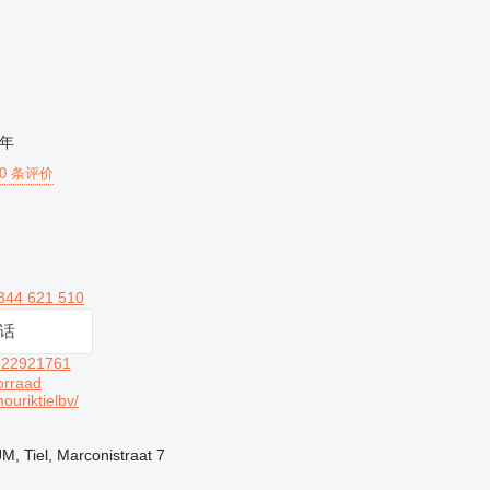
年
10 条评价
344 621 510
话
 22921761
orraad
ouriktielbv/
, Tiel, Marconistraat 7