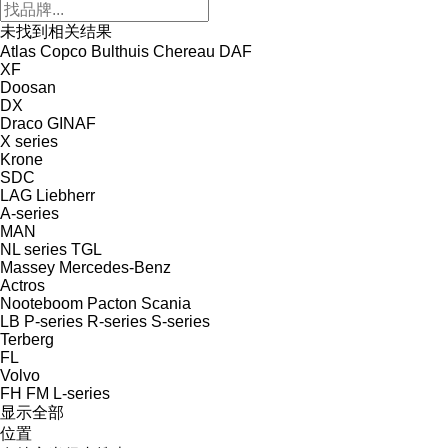
未找到相关结果
Atlas Copco
Bulthuis
Chereau
DAF
XF
Doosan
DX
Draco
GINAF
X series
Krone
SDC
LAG
Liebherr
A-series
MAN
NL series
TGL
Massey
Mercedes-Benz
Actros
Nooteboom
Pacton
Scania
LB
P-series
R-series
S-series
Terberg
FL
Volvo
FH
FM
L-series
显示全部
位置