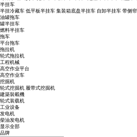
半挂车
半挂冷藏车
低平板半挂车
集装箱底盘半挂车
自卸半挂车
带侧帘
油罐拖车
罐半挂车
燃料半挂车
拖车
平台拖车
拖拉机
轮式拖拉机
工程机械
高空作业平台
高空作业车
挖掘机
轮式挖掘机
履带式挖掘机
建築裝載機
轮式装载机
工业设备
发电机
柴油发电机
显示全部
品牌