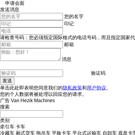
申请会面
发送消息
您的名字
印记
请检查号码：您必须指定国际格式的电话号码，而且指定国家代
邮箱
消息
验证码
单击此处即表明您同意我们的
隐私政策
和
用户协议
。
您的个人数据将被处理以回应您的请求。
广告 Van Hezik Machines
搜索
类别
牵引车
卡车
冷藏车
厢式货车
拖吊车
平板卡车
平台式运输车
自卸车
底盘卡