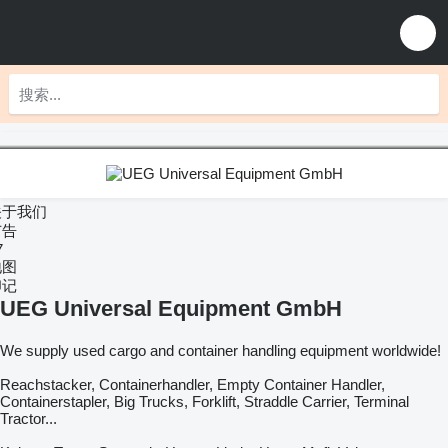
关于我们
广告
7
地图
印记
UEG Universal Equipment GmbH
We supply used cargo and container handling equipment worldwide!
Reachstacker, Containerhandler, Empty Container Handler,
Containerstapler, Big Trucks, Forklift, Straddle Carrier, Terminal
Tractor...