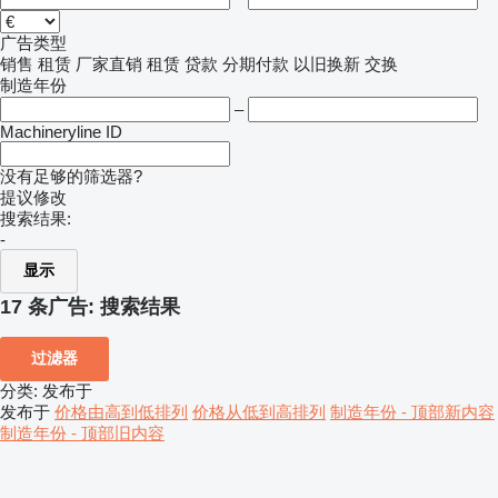
广告类型
销售
租赁
厂家直销
租赁
贷款
分期付款
以旧换新
交换
制造年份
–
Machineryline ID
没有足够的筛选器?
提议修改
搜索结果:
-
显示
17 条广告:
搜索结果
过滤器
分类
:
发布于
发布于
价格由高到低排列
价格从低到高排列
制造年份 - 顶部新内容
制造年份 - 顶部旧内容