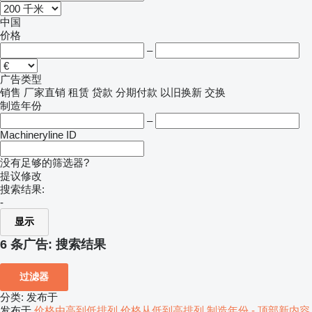
中国
价格
–
广告类型
销售
厂家直销
租赁
贷款
分期付款
以旧换新
交换
制造年份
–
Machineryline ID
没有足够的筛选器?
提议修改
搜索结果:
-
显示
6 条广告:
搜索结果
过滤器
分类
:
发布于
发布于
价格由高到低排列
价格从低到高排列
制造年份 - 顶部新内容