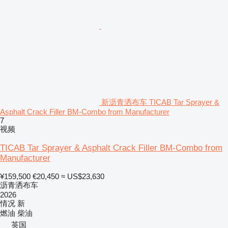
新沥青洒布车 TICAB Tar Sprayer &
Asphalt Crack Filler BM-Combo from Manufacturer
7
视频
TICAB Tar Sprayer & Asphalt Crack Filler BM-Combo from
Manufacturer
¥159,500
€20,450
≈ US$23,630
沥青洒布车
2026
情况
新
燃油
柴油
英国