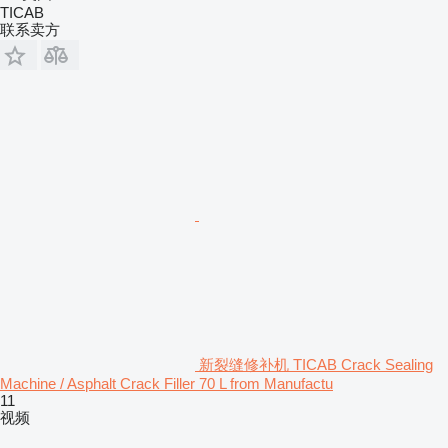
TICAB
联系卖方
新裂缝修补机 TICAB Crack Sealing
Machine / Asphalt Crack Filler 70 L from Manufactu
11
视频