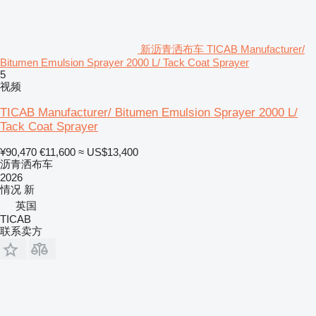
新沥青洒布车 TICAB Manufacturer/
Bitumen Emulsion Sprayer 2000 L/ Tack Coat Sprayer
5
视频
TICAB Manufacturer/ Bitumen Emulsion Sprayer 2000 L/
Tack Coat Sprayer
¥90,470
€11,600
≈ US$13,400
沥青洒布车
2026
情况
新
英国
TICAB
联系卖方