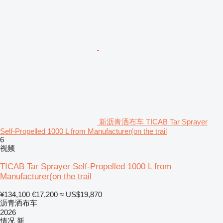
新沥青洒布车 TICAB Tar Sprayer
Self-Propelled 1000 L from Manufacturer(on the trail
6
视频
TICAB Tar Sprayer Self-Propelled 1000 L from
Manufacturer(on the trail
¥134,100
€17,200
≈ US$19,870
沥青洒布车
2026
情况
新