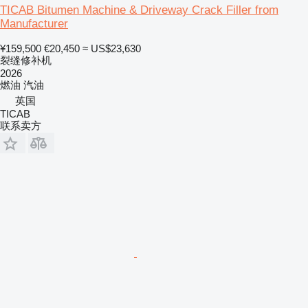
TICAB Bitumen Machine & Driveway Crack Filler from
Manufacturer
¥159,500
€20,450
≈ US$23,630
裂缝修补机
2026
燃油
汽油
英国
TICAB
联系卖方