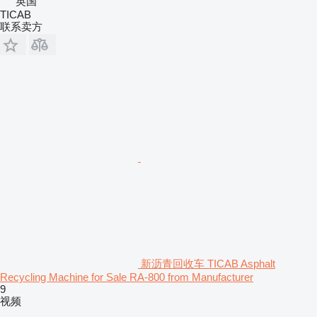
英国
TICAB
联系卖方
新沥青回收车 TICAB Asphalt
Recycling Machine for Sale RA-800 from Manufacturer
9
视频