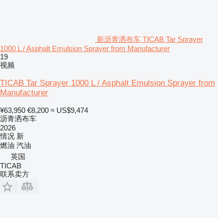
新沥青洒布车 TICAB Tar Sprayer
1000 L / Asphalt Emulsion Sprayer from Manufacturer
19
视频
TICAB Tar Sprayer 1000 L / Asphalt Emulsion Sprayer from
Manufacturer
¥63,950
€8,200
≈ US$9,474
沥青洒布车
2026
情况
新
燃油
汽油
英国
TICAB
联系卖方