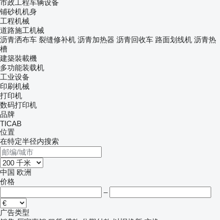
市政工程车辆设备
铺砂机机身
工程机械
道路施工机械
沥青洒布车
裂缝修补机
沥青加热器
沥青回收车
路面划线机
沥青热
槽
建築裝載機
多功能装载机
工业设备
印刷机械
打印机
数码打印机
品牌
TICAB
位置
在特定半径内搜索
中国
欧洲
价格
–
广告类型