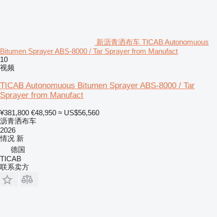
新沥青洒布车 TICAB Autonomuous
Bitumen Sprayer ABS-8000 / Tar Sprayer from Manufact
10
视频
TICAB Autonomuous Bitumen Sprayer ABS-8000 / Tar
Sprayer from Manufact
¥381,800
€48,950
≈ US$56,560
沥青洒布车
2026
情况
新
德国
TICAB
联系卖方