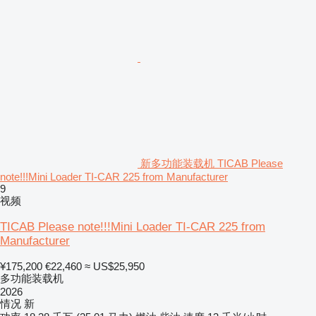
新多功能装载机 TICAB Please
note!!!Mini Loader TI-CAR 225 from Manufacturer
9
视频
TICAB Please note!!!Mini Loader TI-CAR 225 from
Manufacturer
¥175,200
€22,460
≈ US$25,950
多功能装载机
2026
情况
新