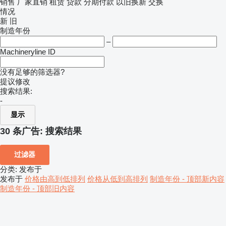
销售
厂家直销
租赁
贷款
分期付款
以旧换新
交换
情况
新
旧
制造年份
–
Machineryline ID
没有足够的筛选器?
提议修改
搜索结果:
-
显示
30 条广告:
搜索结果
过滤器
分类
:
发布于
发布于
价格由高到低排列
价格从低到高排列
制造年份 - 顶部新内容
制造年份 - 顶部旧内容