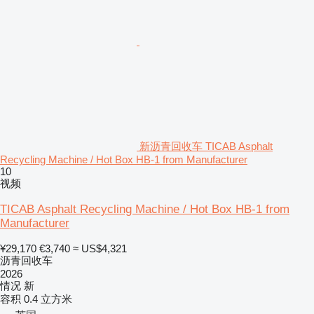
新沥青回收车 TICAB Asphalt
Recycling Machine / Hot Box HB-1 from Manufacturer
10
视频
TICAB Asphalt Recycling Machine / Hot Box HB-1 from
Manufacturer
¥29,170
€3,740
≈ US$4,321
沥青回收车
2026
情况
新
容积
0.4 立方米