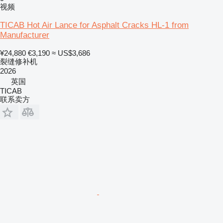
视频
TICAB Hot Air Lance for Asphalt Cracks HL-1 from
Manufacturer
¥24,880
€3,190
≈ US$3,686
裂缝修补机
2026
英国
TICAB
联系卖方