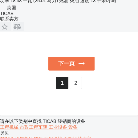
功率
18.38 千瓦 (25.01 马力)
燃油
柴油
速度
13 千米/小时
英国
TICAB
联系卖方
下一页
2
1
请在以下类别中查找 TICAB 经销商的设备
工程机械
市政工程车辆
工业设备
设备
另见