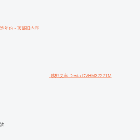
造年份 - 顶部旧内容
越野叉车 Desta DVHM3222TM
油