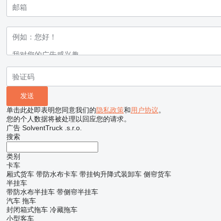
单击此处即表明您同意我们的
隐私政策
和
用户协议
。
您的个人数据将被处理以回应您的请求。
广告 SolventTruck .s.r.o.
搜索
类别
卡车
厢式货车
带防水布卡车
带挂钩升降式装卸车
侧帘货车
半挂车
带防水布半挂车
带侧帘半挂车
汽车
拖车
封闭箱式拖车
冷藏拖车
小型客车