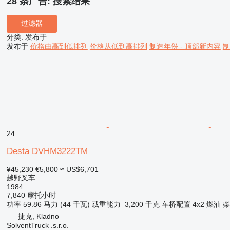
28 条广告:
搜索结果
过滤器
分类
:
发布于
发布于
价格由高到低排列
价格从低到高排列
制造年份 - 顶部新内容
制
24
Desta DVHM3222TM
¥45,230
€5,800
≈ US$6,701
越野叉车
1984
7,840 摩托小时
功率
59.86 马力 (44 千瓦)
载重能力
3,200 千克
车桥配置
4x2
燃油
柴
捷克, Kladno
SolventTruck .s.r.o.