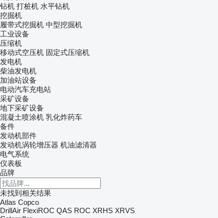
钻机
打桩机
水平钻机
挖掘机
履带式挖掘机
中型挖掘机
工业设备
压缩机
移动式空压机
固定式压缩机
发电机
柴油发电机
加油站设备
电动汽车充电站
采矿设备
地下采矿设备
混凝土喷涂机
乳化炸药车
备件
发动机部件
发动机涡轮增压器
机油滤清器
电气系统
仪表板
品牌
未找到相关结果
Atlas Copco
DrillAir
FlexiROC
QAS
ROC
XRHS
XRVS