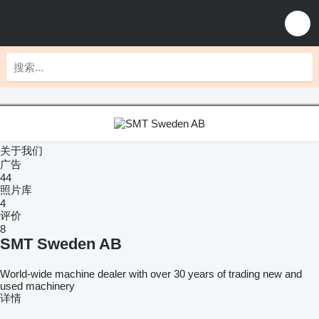
关于我们
广告
44
照片库
4
评价
8
SMT Sweden AB
World-wide machine dealer with over 30 years of trading new and
used machinery
详情