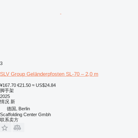
3
SLV Group Geländerpfosten SL-70 – 2,0 m
¥167.70
€21.50
≈ US$24.84
脚手架
2025
情况
新
德国, Berlin
Scaffolding Center Gmbh
联系卖方