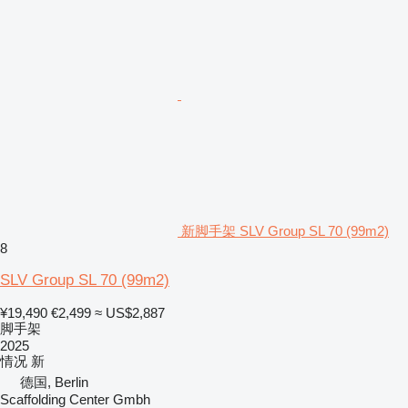
新脚手架 SLV Group SL 70 (99m2)
8
SLV Group SL 70 (99m2)
¥19,490
€2,499
≈ US$2,887
脚手架
2025
情况
新
德国, Berlin
Scaffolding Center Gmbh