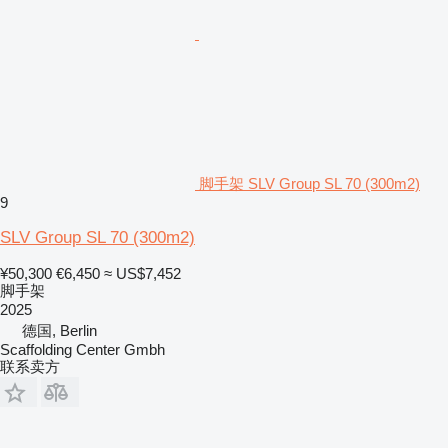
脚手架 SLV Group SL 70 (300m2)
9
SLV Group SL 70 (300m2)
¥50,300
€6,450
≈ US$7,452
脚手架
2025
德国, Berlin
Scaffolding Center Gmbh
联系卖方