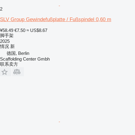
2
SLV Group Gewindefußplatte / Fußspindel 0,60 m
¥58.49
€7.50
≈ US$8.67
脚手架
2025
情况
新
德国, Berlin
Scaffolding Center Gmbh
联系卖方