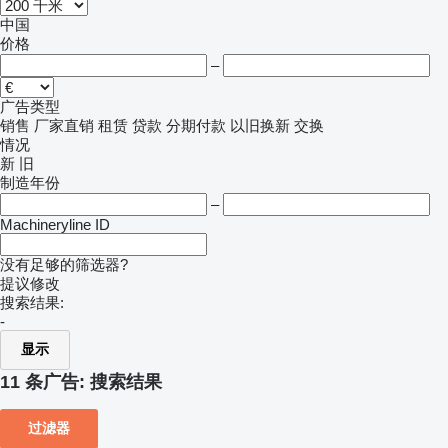
中国
价格
–
广告类型
销售
厂家直销
租赁
贷款
分期付款
以旧换新
交换
情况
新
旧
制造年份
–
Machineryline ID
没有足够的筛选器?
提议修改
搜索结果:
-
显示
11 条广告:
搜索结果
过滤器