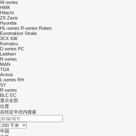
W-series
HMK
Hitachi
ZX
Zaxis
Hyundai
HL-series
R-series
Robex
Eurotrakker
Stralis
3CX
436
Komatsu
D series
PC
Liebherr
R-series
MAN
TGA
Actros
L-series
RH
SY
R-series
BLC
EC
显示全部
位置
在特定半径内搜索
中国