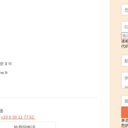
请
代
 注册
3
年
ne.fr
d
英语
示
+33 6 30 11 77 62
单
您
给我回电话