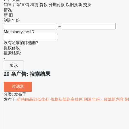
销售
厂家直销
租赁
贷款
分期付款
以旧换新
交换
情况
新
旧
制造年份
–
Machineryline ID
没有足够的筛选器?
提议修改
搜索结果:
-
显示
29 条广告:
搜索结果
过滤器
分类
:
发布于
发布于
价格由高到低排列
价格从低到高排列
制造年份 - 顶部新内容
制