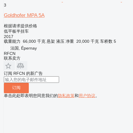
3
Goldhofer MPA 5A
根据请求提供价格
低平板半挂车
2017
载重能力
66,000 千克
悬架
液压
净重
20,000 千克
车桥数
5
法国, Épernay
RFCN
联系卖方
订阅 RFCN 的新广告
订阅
单击此处即表明您同意我们的
隐私政策
和
用户协议
。