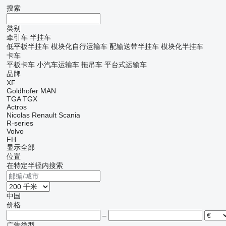
搜索
类别
牵引车
半挂车
低平板半挂车
模块化自行运输车
配输送带半挂车
模块化半挂车
卡车
平板卡车
小汽车运输车
拖吊车
平台式运输车
品牌
XF
Goldhofer
MAN
TGA
TGX
Actros
Nicolas
Renault
Scania
R-series
Volvo
FH
显示全部
位置
在特定半径内搜索
中国
价格
–
广告类型