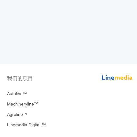
我们的项目
Autoline™
Machineryline™
Agroline™
Linemedia Digital ™