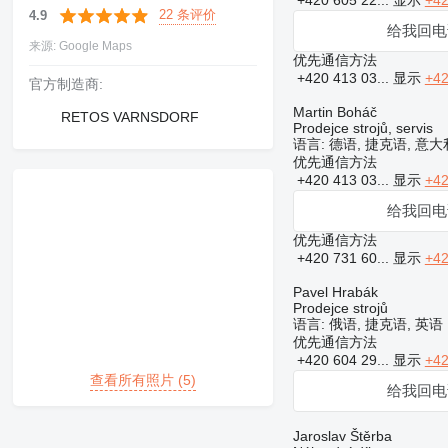
+420 605 22...
显示
+42
22 条评价
4.9
给我回电
来源: Google Maps
优先通信方法
+420 413 03...
显示
+42
官方制造商:
Martin Boháč
RETOS VARNSDORF
Prodejce strojů, servis
语言:
德语, 捷克语, 意
优先通信方法
+420 413 03...
显示
+42
给我回电
优先通信方法
+420 731 60...
显示
+42
Pavel Hrabák
Prodejce strojů
语言:
俄语, 捷克语, 英语
优先通信方法
+420 604 29...
显示
+42
查看所有照片 (5)
给我回电
Jaroslav Štěrba